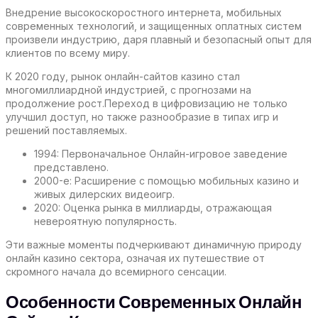
Внедрение высокоскоростного интернета, мобильных
современных технологий, и защищенных оплатных систем
произвели индустрию, даря плавный и безопасный опыт для
клиентов по всему миру.
К 2020 году, рынок онлайн-сайтов казино стал
многомиллиардной индустрией, с прогнозами на
продолжение рост.Переход в цифровизацию не только
улучшил доступ, но также разнообразие в типах игр и
решений поставляемых.
1994: Первоначальное Онлайн-игровое заведение
представлено.
2000-е: Расширение с помощью мобильных казино и
живых дилерских видеоигр.
2020: Оценка рынка в миллиарды, отражающая
невероятную популярность.
Эти важные моменты подчеркивают динамичную природу
онлайн казино сектора, означая их путешествие от
скромного начала до всемирного сенсации.
Особенности Современных Онлайн