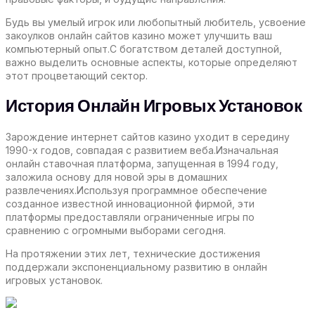
Будь вы умелый игрок или любопытный любитель, усвоение
закоулков онлайн сайтов казино может улучшить ваш
компьютерный опыт.С богатством деталей доступной,
важно выделить основные аспекты, которые определяют
этот процветающий сектор.
История Онлайн Игровых Установок
Зарождение интернет сайтов казино уходит в середину
1990-х годов, совпадая с развитием веба.Изначальная
онлайн ставочная платформа, запущенная в 1994 году,
заложила основу для новой эры в домашних
развлечениях.Используя программное обеспечение
созданное известной инновационной фирмой, эти
платформы предоставляли ограниченные игры по
сравнению с огромными выборами сегодня.
На протяжении этих лет, технические достижения
поддержали экспоненциальному развитию в онлайн
игровых установок.