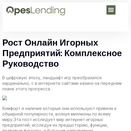
Рост Онлайн Игорных
Предприятий: Комплексное
Руководство
В цифровую эпоху, ландшафт игр преобразился
кардинально, с в интернете сайтами казино на переднем
плане этого прогресса.
Комфорт и наличие которые они используют привели к
обширной популярности, волнуя миллионы по всему
миру.Эта пост исследует
мир интернет игорных
предприятий, исследуя их предысторию, функции,
правовые факторы, и будущие направления.