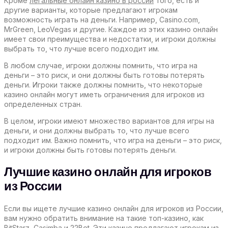
Кроме
легальные онлайн казино в россии
того, есть и
другие варианты, которые предлагают игрокам
возможность играть на деньги. Например, Casino.com,
MrGreen, LeoVegas и другие. Каждое из этих казино онлайн
имеет свои преимущества и недостатки, и игроки должны
выбрать то, что лучше всего подходит им.
В любом случае, игроки должны помнить, что игра на
деньги – это риск, и они должны быть готовы потерять
деньги. Игроки также должны помнить, что некоторые
казино онлайн могут иметь ограничения для игроков из
определенных стран.
В целом, игроки имеют множество вариантов для игры на
деньги, и они должны выбрать то, что лучше всего
подходит им. Важно помнить, что игра на деньги – это риск,
и игроки должны быть готовы потерять деньги.
Лучшие казино онлайн для игроков
из России
Если вы ищете лучшие казино онлайн для игроков из России,
вам нужно обратить внимание на такие топ-казино, как
BitStarz, Casimba и 22Bet. Эти казино предлагают игрокам из