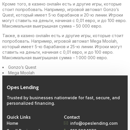
Кроме того, в казино онлайн есть и другие игры, которые
стоит попробовать. Например, игровой автомат Gonzo’s
Quest, который имеет 5-ю барабанов и 20-ю линии. Игроки
могут ставить на деньги, начиная с 0,01 евро, и до 100 евро.
Максимальная выигрышная сумма – 50 000 евро.
Также, в казино онлайн есть и другие игры, которые стоит
попробовать. Например, игровой автомат Mega Moolah,
который имеет 5-ю барабанов и 25-ю линии. Игроки могут
ставить на деньги, начиная с 0,01 евро, и до 100 евро.
Максимальная выигрышная сумма – 1 000 000 евро.
Gonzo’s Quest
Mega Moolah
Opes Lending
Trusted by businesses nationwide for fast, secure, and
personalized financing.
Quick Links
Contact
Home
info@opeslending.com