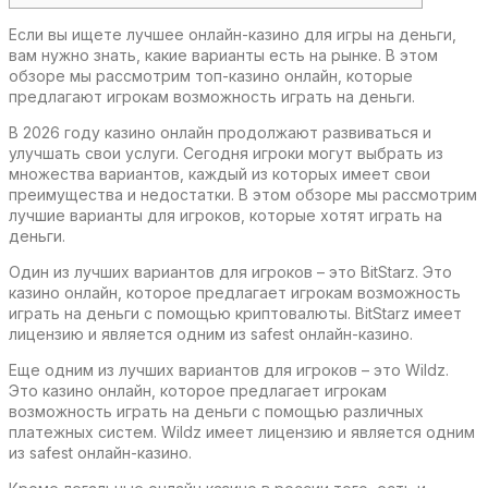
Если вы ищете лучшее онлайн-казино для игры на деньги,
вам нужно знать, какие варианты есть на рынке. В этом
обзоре мы рассмотрим топ-казино онлайн, которые
предлагают игрокам возможность играть на деньги.
В 2026 году казино онлайн продолжают развиваться и
улучшать свои услуги. Сегодня игроки могут выбрать из
множества вариантов, каждый из которых имеет свои
преимущества и недостатки. В этом обзоре мы рассмотрим
лучшие варианты для игроков, которые хотят играть на
деньги.
Один из лучших вариантов для игроков – это BitStarz. Это
казино онлайн, которое предлагает игрокам возможность
играть на деньги с помощью криптовалюты. BitStarz имеет
лицензию и является одним из safest онлайн-казино.
Еще одним из лучших вариантов для игроков – это Wildz.
Это казино онлайн, которое предлагает игрокам
возможность играть на деньги с помощью различных
платежных систем. Wildz имеет лицензию и является одним
из safest онлайн-казино.