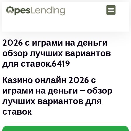
2026 с играми на деньги
обзор лучших вариантов
для ставок.6419
Казино онлайн 2026 с
играми на деньги – обзор
лучших вариантов для
ставок