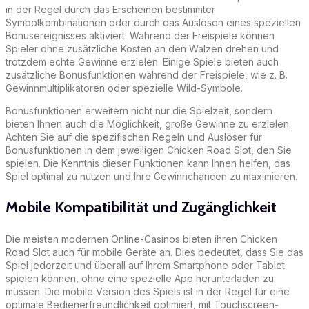
in der Regel durch das Erscheinen bestimmter
Symbolkombinationen oder durch das Auslösen eines speziellen
Bonusereignisses aktiviert. Während der Freispiele können
Spieler ohne zusätzliche Kosten an den Walzen drehen und
trotzdem echte Gewinne erzielen. Einige Spiele bieten auch
zusätzliche Bonusfunktionen während der Freispiele, wie z. B.
Gewinnmultiplikatoren oder spezielle Wild-Symbole.
Bonusfunktionen erweitern nicht nur die Spielzeit, sondern
bieten Ihnen auch die Möglichkeit, große Gewinne zu erzielen.
Achten Sie auf die spezifischen Regeln und Auslöser für
Bonusfunktionen in dem jeweiligen Chicken Road Slot, den Sie
spielen. Die Kenntnis dieser Funktionen kann Ihnen helfen, das
Spiel optimal zu nutzen und Ihre Gewinnchancen zu maximieren.
Mobile Kompatibilität und Zugänglichkeit
Die meisten modernen Online-Casinos bieten ihren Chicken
Road Slot auch für mobile Geräte an. Dies bedeutet, dass Sie das
Spiel jederzeit und überall auf Ihrem Smartphone oder Tablet
spielen können, ohne eine spezielle App herunterladen zu
müssen. Die mobile Version des Spiels ist in der Regel für eine
optimale Bedienerfreundlichkeit optimiert, mit Touchscreen-