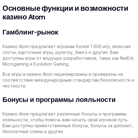
Основные функции и возможности
казино Atom
Гамблинг-рынок
Казино Atom предлагает игрокам более 1 000 игр, включая
слоты, карточные игры, рулетку, бинго и другие. Вам
доступны игры от ведущих разработчиков, таких как NetEnt,
Microgaming и Evolution Gaming.
Все игры в казино Atom лицензированы и проверены на
соответствие международным стандартам безопасности и
честности.
Бонусы и программы лояльности
Казино Atom предлагает различные бонусы и программы
лояльности, чтобы помочь вам начать свой игровой путь.
Вам доступны приветственные бонусы, бонусы за депозит,
бесплатные спины и другие.