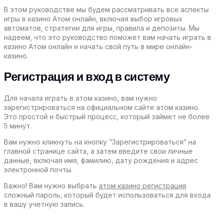
В этом руководстве мы будем рассматривать все аспекты
игры в казино Атом онлайн, включая выбор игровых
автоматов, стратегии для игры, правила и депозиты. Мы
надеем, что это руководство поможет вам начать играть в
казино Атом онлайн и начать свой путь в мире онлайн-
казино.
Регистрация и вход в систему
Для начала играть в атом казино, вам нужно
зарегистрироваться на официальном сайте атом казино.
Это простой и быстрый процесс, который займет не более
5 минут.
Вам нужно кликнуть на кнопку “Зарегистрироваться” на
главной странице сайта, а затем введите свои личные
данные, включая имя, фамилию, дату рождения и адрес
электронной почты.
Важно! Вам нужно выбрать
атом казино регистрация
сложный пароль, который будет использоваться для входа
в вашу учетную запись.