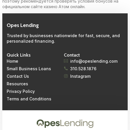
поэтому рекомендуется проверять условия бонусов на
официальном сайте казино Атом онлайн.
Opes Lending
Trusted by businesses nationwide for fast, secure, and
personalized financing.
Quick Links
Contact
Home
info@opeslending.com
Small Business Loans
310.528.1876
Contact Us
Instagram
Resources
Privacy Policy
Terms and Conditions