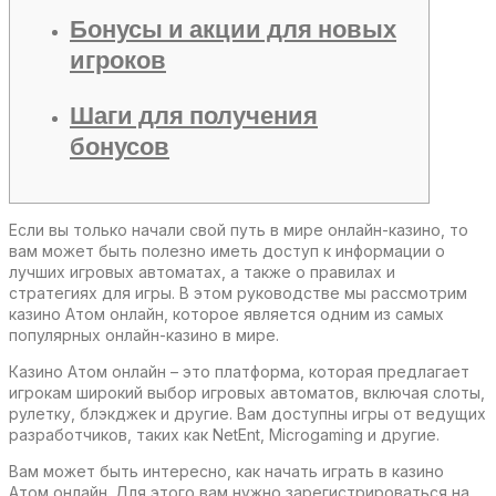
Бонусы и акции для новых
игроков
Шаги для получения
бонусов
Если вы только начали свой путь в мире онлайн-казино, то
вам может быть полезно иметь доступ к информации о
лучших игровых автоматах, а также о правилах и
стратегиях для игры. В этом руководстве мы рассмотрим
казино Атом онлайн, которое является одним из самых
популярных онлайн-казино в мире.
Казино Атом онлайн – это платформа, которая предлагает
игрокам широкий выбор игровых автоматов, включая слоты,
рулетку, блэкджек и другие. Вам доступны игры от ведущих
разработчиков, таких как NetEnt, Microgaming и другие.
Вам может быть интересно, как начать играть в казино
Атом онлайн. Для этого вам нужно зарегистрироваться на