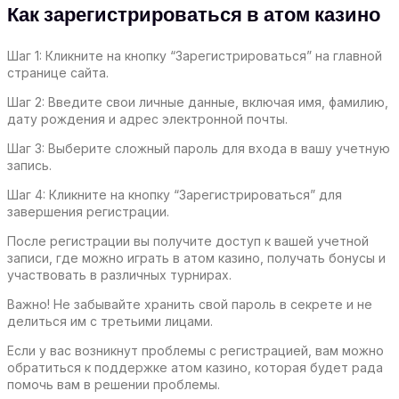
Как зарегистрироваться в атом казино
Шаг 1: Кликните на кнопку “Зарегистрироваться” на главной
странице сайта.
Шаг 2: Введите свои личные данные, включая имя, фамилию,
дату рождения и адрес электронной почты.
Шаг 3: Выберите сложный пароль для входа в вашу учетную
запись.
Шаг 4: Кликните на кнопку “Зарегистрироваться” для
завершения регистрации.
После регистрации вы получите доступ к вашей учетной
записи, где можно играть в атом казино, получать бонусы и
участвовать в различных турнирах.
Важно! Не забывайте хранить свой пароль в секрете и не
делиться им с третьими лицами.
Если у вас возникнут проблемы с регистрацией, вам можно
обратиться к поддержке атом казино, которая будет рада
помочь вам в решении проблемы.