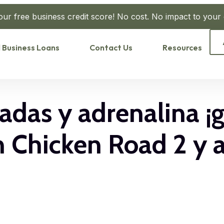
our free business credit score! No cost. No impact to your c
 Business Loans
Contact Us
Resources
as y adrenalina ¡gu
 en Chicken Road 2 y