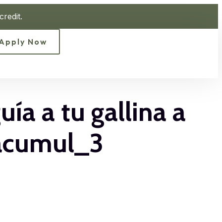
redit.
Apply Now
ía a tu gallina a
 acumul_3