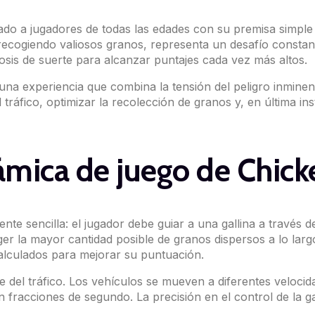
vado a jugadores de todas las edades con su premisa simple 
y recogiendo valiosos granos, representa un desafío constan
osis de suerte para alcanzar puntajes cada vez más altos.
una experiencia que combina la tensión del peligro inminen
áfico, optimizar la recolección de granos y, en última instanc
námica de juego de Chic
e sencilla: el jugador debe guiar a una gallina a través de
ger la mayor cantidad posible de granos dispersos a lo la
alculados para mejorar su puntuación.
le del tráfico. Los vehículos se mueven a diferentes velocid
fracciones de segundo. La precisión en el control de la gal