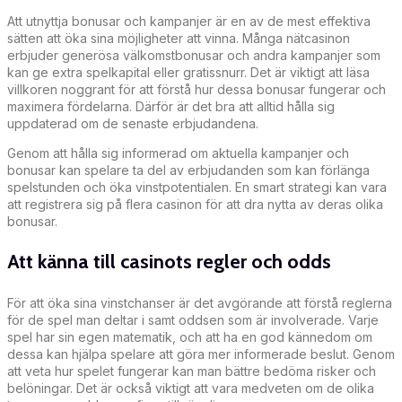
Att utnyttja bonusar och kampanjer är en av de mest effektiva
sätten att öka sina möjligheter att vinna. Många nätcasinon
erbjuder generösa välkomstbonusar och andra kampanjer som
kan ge extra spelkapital eller gratissnurr. Det är viktigt att läsa
villkoren noggrant för att förstå hur dessa bonusar fungerar och
maximera fördelarna. Därför är det bra att alltid hålla sig
uppdaterad om de senaste erbjudandena.
Genom att hålla sig informerad om aktuella kampanjer och
bonusar kan spelare ta del av erbjudanden som kan förlänga
spelstunden och öka vinstpotentialen. En smart strategi kan vara
att registrera sig på flera casinon för att dra nytta av deras olika
bonusar.
Att känna till casinots regler och odds
För att öka sina vinstchanser är det avgörande att förstå reglerna
för de spel man deltar i samt oddsen som är involverade. Varje
spel har sin egen matematik, och att ha en god kännedom om
dessa kan hjälpa spelare att göra mer informerade beslut. Genom
att veta hur spelet fungerar kan man bättre bedöma risker och
belöningar. Det är också viktigt att vara medveten om de olika