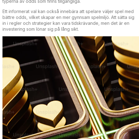
typerna av odds som finns tillgängliga.
Ett informerat val kan också innebära att spelare väljer spel med
bättre odds, vilket skapar en mer gynnsam spelmiljö. Att sätta sig
in i regler och strategier kan vara tidskrävande, men det är en
investering som lönar sig på lång sikt.