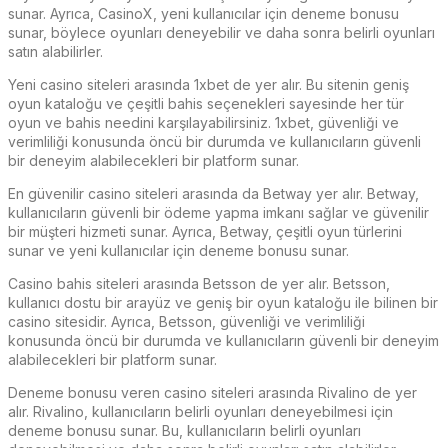
sunar. Ayrıca, CasinoX, yeni kullanıcılar için deneme bonusu
sunar, böylece oyunları deneyebilir ve daha sonra belirli oyunları
satın alabilirler.
Yeni casino siteleri arasında 1xbet de yer alır. Bu sitenin geniş
oyun kataloğu ve çeşitli bahis seçenekleri sayesinde her tür
oyun ve bahis needini karşılayabilirsiniz. 1xbet, güvenliği ve
verimliliği konusunda öncü bir durumda ve kullanıcıların güvenli
bir deneyim alabilecekleri bir platform sunar.
En güvenilir casino siteleri arasında da Betway yer alır. Betway,
kullanıcıların güvenli bir ödeme yapma imkanı sağlar ve güvenilir
bir müşteri hizmeti sunar. Ayrıca, Betway, çeşitli oyun türlerini
sunar ve yeni kullanıcılar için deneme bonusu sunar.
Casino bahis siteleri arasında Betsson de yer alır. Betsson,
kullanıcı dostu bir arayüz ve geniş bir oyun kataloğu ile bilinen bir
casino sitesidir. Ayrıca, Betsson, güvenliği ve verimliliği
konusunda öncü bir durumda ve kullanıcıların güvenli bir deneyim
alabilecekleri bir platform sunar.
Deneme bonusu veren casino siteleri arasında Rivalino de yer
alır. Rivalino, kullanıcıların belirli oyunları deneyebilmesi için
deneme bonusu sunar. Bu, kullanıcıların belirli oyunları