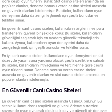
göre çeşitli oyun türlerini sunar. Slot casino siteleri arasında en
popüler olanları, deneme bonusu veren casino siteleri arasında
en güvenilir olanları listelenmiştir. Bu siteler, kullanıcıların oyun
deneyimini daha da zenginleştirmek için çeşitli bonuslar ve
teklifler sunar.
En güvenilir canlı casino siteleri, kullanıcıların bilgilerini ve para
transferlerini güvenli bir şekilde korur. Bu siteler, kullanıcıların
güvenliğini sağlamak için en modern güvenlik teknolojilerini
kullanır. Ayrıca, kullanıcıların oyun deneyimini daha da
zenginleştirmek için çeşitli bonuslar ve teklifler sunar.
En iyi canlı casino siteleri, kullanıcıların oyun deneyimini en üst
düzeyde yaşamasına yardımcı olacak çeşitli özelliklere sahiptir.
Bu siteler, kullanıcıların ihtiyaçlarına ve tercihlerine göre çeşitli
oyun türlerini sunar. Deneme bonusu veren casino siteleri
arasında en güvenilir olanları ve slot casino siteleri arasında en
popüler olanları listelenmiştir.
En Güvenilir Canlı Casino Siteleri
En güvenilir canlı casino siteleri arasında CasinoX bulunur. Bu
sitenin kullanıcı dostu arayüzü ve güvenli ödeme sistemleri
sayesinde oyun oynamak oldukça kolay ve güvenli bir deneyim