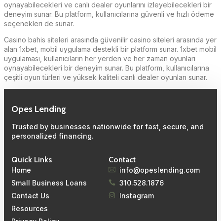
oynayabilecekleri ve canlı dealer oyunlarını izleyebilecekleri bir
deneyim sunar. Bu platform, kullanıcılarına güvenli ve hızlı ödeme
seçenekleri de sunar.
Casino bahis siteleri arasında güvenilir casino siteleri arasında yer
alan 1xbet, mobil uygulama destekli bir platform sunar. 1xbet mobil
uygulaması, kullanıcıların her yerden ve her zaman oyunları
oynayabilecekleri bir deneyim sunar. Bu platform, kullanıcılarına
çeşitli oyun türleri ve yüksek kaliteli canlı dealer oyunları sunar.
Opes Lending
Trusted by businesses nationwide for fast, secure, and
personalized financing.
Quick Links
Contact
Home
info@opeslending.com
Small Business Loans
310.528.1876
Contact Us
Instagram
Resources