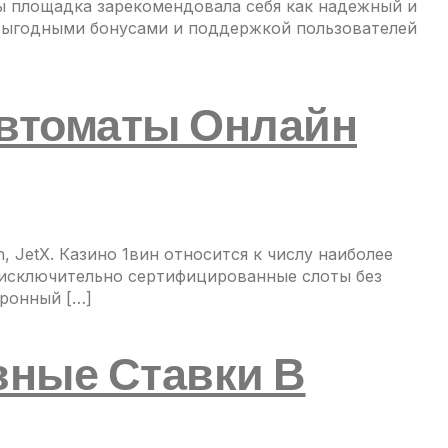
ты площадка зарекомендовала себя как надежный и
, выгодными бонусами и поддержкой пользователей
Автоматы Онлайн
 JetX. Казино 1вин относится к числу наиболее
 исключительно сертифицированные слоты без
тронный […]
вные Ставки В