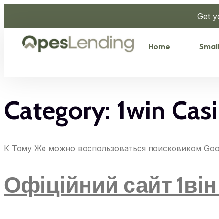
Get y
Home
Small
Category:
1win Cas
К Тому Же можно воспользоваться поисковиком Goog
Офіційний сайт 1він 