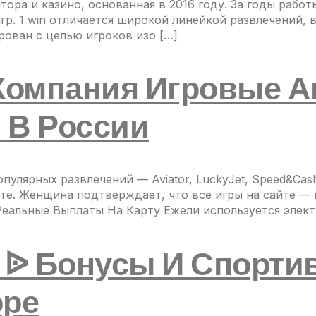
тора и казино, основанная в 2016 году. За годы рабо
игр. 1 win отличается широкой линейкой развлечений
рован с целью игроков изо […]
 Компания Игровые 
 В России
лярных развлечений — Aviator, LuckyJet, Speed&Cash,
те. Женщина подтверждает, что все игры на сайте —
 Реальные Выплаты На Карту Ежели используется элек
ᐉ Бонусы И Спорти
оре