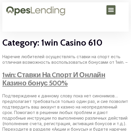
Category:
1win Casino 610
Наречие любителей осуществлять ставки на спорт есть
отличная возможность воспользоваться бонусами от 1win. –
1win: Ставки На Cпорт И Онлайн
Казино бонус 500%
Подтверждение к данному слову пока нет синонимов…
предполагает требоваться только один раз, и сие позволит
подтвердить ваш аккаунт в казино на неопределенный
срок. Помогают в решении любых проблем и дают
подробные инструкции по выполнению различных действий
(пополнение счета, регистрация, активация бонусов и т.д.).
Переходите в разделе «Акции и бонусы» и будете наречие