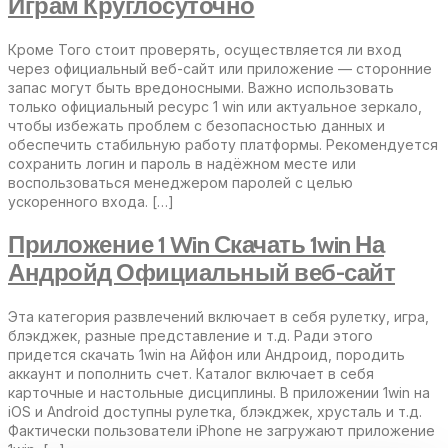
Играм Круглосуточно
Кроме Того стоит проверять, осуществляется ли вход
через официальный веб-сайт или приложение — сторонние
запас могут быть вредоносными. Важно использовать
только официальный ресурс 1 win или актуальное зеркало,
чтобы избежать проблем с безопасностью данных и
обеспечить стабильную работу платформы. Рекомендуется
сохранить логин и пароль в надёжном месте или
воспользоваться менеджером паролей с целью
ускоренного входа. […]
Приложение 1 Win Скачать 1win На
Андройд Официальный веб-сайт
Эта категория развлечений включает в себя рулетку, игра,
блэкджек, разные представление и т.д. Ради этого
придется скачать 1win на Айфон или Андроид, породить
аккаунт и пополнить счет. Каталог включает в себя
карточные и настольные дисциплины. В приложении 1win на
iOS и Android доступны рулетка, блэкджек, хрусталь и т.д.
Фактически пользователи iPhone не загружают приложение