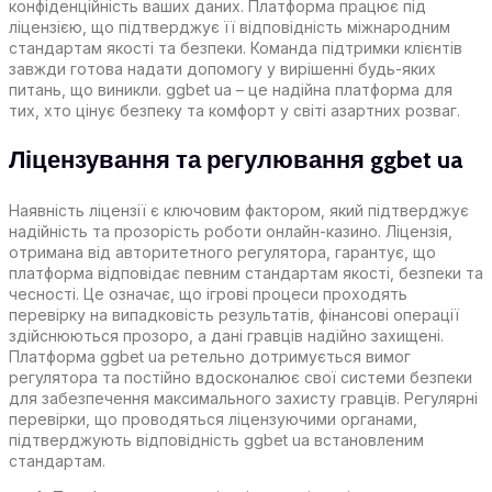
конфіденційність ваших даних. Платформа працює під
ліцензією, що підтверджує її відповідність міжнародним
стандартам якості та безпеки. Команда підтримки клієнтів
завжди готова надати допомогу у вирішенні будь-яких
питань, що виникли. ggbet ua – це надійна платформа для
тих, хто цінує безпеку та комфорт у світі азартних розваг.
Ліцензування та регулювання ggbet ua
Наявність ліцензії є ключовим фактором, який підтверджує
надійність та прозорість роботи онлайн-казино. Ліцензія,
отримана від авторитетного регулятора, гарантує, що
платформа відповідає певним стандартам якості, безпеки та
чесності. Це означає, що ігрові процеси проходять
перевірку на випадковість результатів, фінансові операції
здійснюються прозоро, а дані гравців надійно захищені.
Платформа ggbet ua ретельно дотримується вимог
регулятора та постійно вдосконалює свої системи безпеки
для забезпечення максимального захисту гравців. Регулярні
перевірки, що проводяться ліцензуючими органами,
підтверджують відповідність ggbet ua встановленим
стандартам.