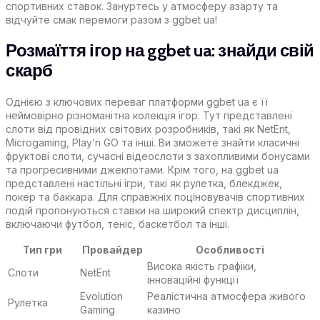
спортивних ставок. Зануртесь у атмосферу азарту та
відчуйте смак перемоги разом з ggbet ua!
Розмаїття ігор на ggbet ua: знайди свій
скарб
Однією з ключових переваг платформи ggbet ua є її
неймовірно різноманітна колекція ігор. Тут представлені
слоти від провідних світових розробників, такі як NetEnt,
Microgaming, Play’n GO та інші. Ви зможете знайти класичні
фруктові слоти, сучасні відеослоти з захопливими бонусами
та прогресивними джекпотами. Крім того, на ggbet ua
представлені настільні ігри, такі як рулетка, блекджек,
покер та баккара. Для справжніх поціновувачів спортивних
подій пропонуються ставки на широкий спектр дисциплін,
включаючи футбол, теніс, баскетбол та інші.
Тип гри
Провайдер
Особливості
Висока якість графіки,
Слоти
NetEnt
інноваційні функції
Evolution
Реалістична атмосфера живого
Рулетка
Gaming
казино