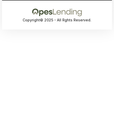
Copyright© 2025 - All Rghts Reserved.