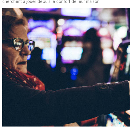
cherchent à jouer depuis le confort de leur maison.