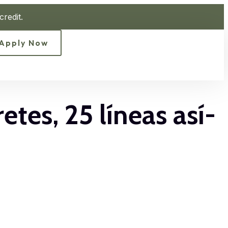
redit.
Apply Now
etes, 25 líneas así­