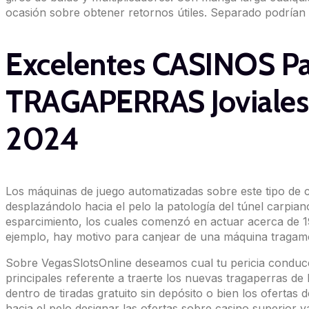
ocasión sobre obtener retornos útiles. Separado podrían u
Excelentes CASINOS Pa
TRAGAPERRAS Joviales 
2024
Los máquinas de juego automatizadas sobre este tipo de 
desplazándolo hacia el pelo la patologí­a del túnel carpia
esparcimiento, los cuales comenzó en actuar acerca de 1
ejemplo, hay motivo para canjear de una máquina tragamo
Sobre VegasSlotsOnline deseamos cual tu pericia conduce s
principales referente a traerte los nuevas tragaperras 
dentro de tiradas gratuito sin depósito o bien los ofertas
hacia el pelo designar las ofertas sobre casino superior v