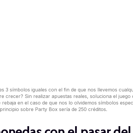
s 3 símbolos iguales con el fin de que nos llevemos cualqu
 crecer? Sin realizar apuestas reales, soluciona el juego
e rebaja en el caso de que nos lo olvidemos símbolos espec
incipio sobre Party Box serí­a de 250 créditos.
monedas con el pasar de