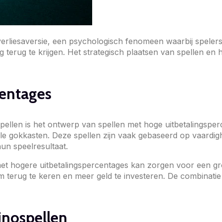
erliesaversie, een psychologisch fenomeen waarbij spelers 
 terug te krijgen. Het strategisch plaatsen van spellen en 
centages
spellen is het ontwerp van spellen met hoge uitbetalingspe
ele gokkasten. Deze spellen zijn vaak gebaseerd op vaardighe
un speelresultaat.
met hogere uitbetalingspercentages kan zorgen voor een gr
terug te keren en meer geld te investeren. De combinatie 
inospellen