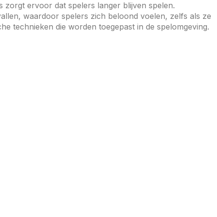
 zorgt ervoor dat spelers langer blijven spelen.
allen, waardoor spelers zich beloond voelen, zelfs als ze
che technieken die worden toegepast in de spelomgeving.