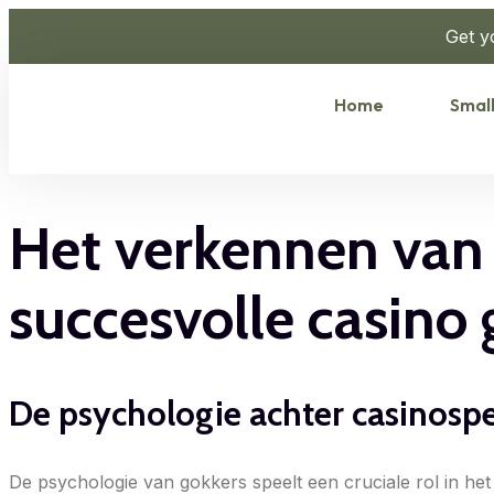
Get y
Home
Small
Het verkennen van 
succesvolle casino
De psychologie achter casinospe
De psychologie van gokkers speelt een cruciale rol in he