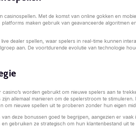
n casinospellen. Met de komst van online gokken en mobiel
ale platforms maken gebruik van geavanceerde algoritmen 
 live dealer spellen, waar spelers in real-time kunnen inte
lgroep aan. De voortdurende evolutie van technologie houd
egie
or casino’s worden gebruikt om nieuwe spelers aan te trek
 zijn allemaal manieren om de spelerstroom te stimuleren.
gen om nieuwe spellen uit te proberen zonder hun eigen midd
van deze bonussen goed te begrijpen, aangezien er vaak in
en gebruiken ze strategisch om hun klantenbestand uit te