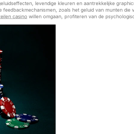
luidseffecten, levendige kleuren en aantrekkelijke graphics
eve feedbackmechanismen, zoals het geluid van munten die v
eilen casino
willen omgaan, profiteren van de psychologis