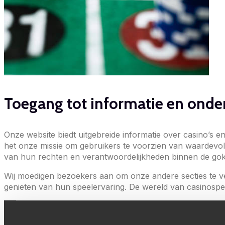
Toegang tot informatie en onde
Onze website biedt uitgebreide informatie over casino’s e
het onze missie om gebruikers te voorzien van waardevolle
van hun rechten en verantwoordelijkheden binnen de goki
Wij moedigen bezoekers aan om onze andere secties te v
genieten van hun speelervaring. De wereld van casinospel