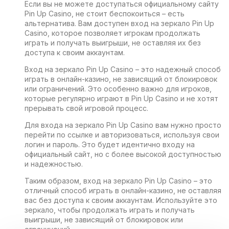
Если вы не можете доступаться официальному сайту
Pin Up Casino, не стоит беспокоиться – есть
альтернатива. Вам доступен вход на зеркало Pin Up
Casino, которое позволяет игрокам продолжать
играть и получать выигрыши, не оставляя их без
доступа к своим аккаунтам.
Вход на зеркало Pin Up Casino – это надежный способ
играть в онлайн-казино, не зависящий от блокировок
или ограничений. Это особенно важно для игроков,
которые регулярно играют в Pin Up Casino и не хотят
прерывать свой игровой процесс.
Для входа на зеркало Pin Up Casino вам нужно просто
перейти по ссылке и авторизоваться, используя свои
логин и пароль. Это будет идентично входу на
официальный сайт, но с более высокой доступностью
и надежностью.
Таким образом, вход на зеркало Pin Up Casino – это
отличный способ играть в онлайн-казино, не оставляя
вас без доступа к своим аккаунтам. Используйте это
зеркало, чтобы продолжать играть и получать
выигрыши, не зависящий от блокировок или