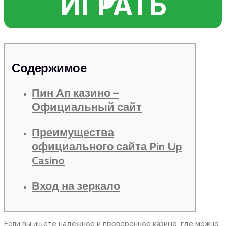
ИГРАТЬ
Содержимое
Пин Ап казино –
Официальный сайт
Преимущества
официального сайта Pin Up
Casino
Вход на зеркало
Если вы ищете надежное и проверенное казино, где можно