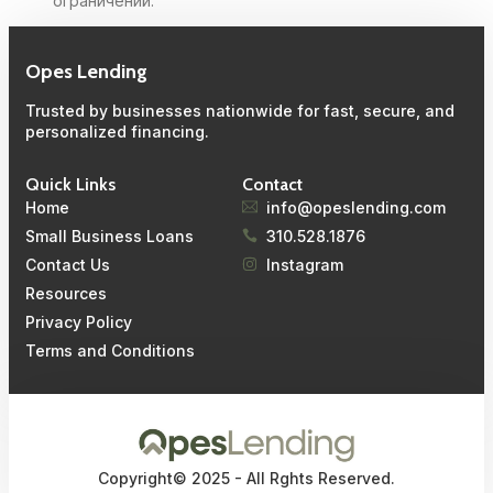
ограничений.
Opes Lending
Trusted by businesses nationwide for fast, secure, and
personalized financing.
Quick Links
Contact
Home
info@opeslending.com
Small Business Loans
310.528.1876
Contact Us
Instagram
Resources
Privacy Policy
Terms and Conditions
Copyright© 2025 - All Rghts Reserved.