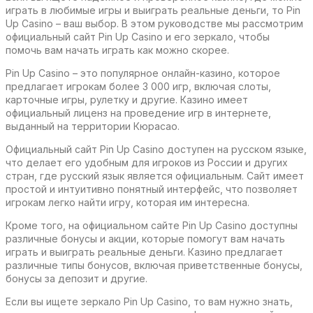
играть в любимые игры и выиграть реальные деньги, то Pin
Up Casino – ваш выбор. В этом руководстве мы рассмотрим
официальный сайт Pin Up Casino и его зеркало, чтобы
помочь вам начать играть как можно скорее.
Pin Up Casino – это популярное онлайн-казино, которое
предлагает игрокам более 3 000 игр, включая слоты,
карточные игры, рулетку и другие. Казино имеет
официальный лиценз на проведение игр в интернете,
выданный на территории Кюрасао.
Официальный сайт Pin Up Casino доступен на русском языке,
что делает его удобным для игроков из России и других
стран, где русский язык является официальным. Сайт имеет
простой и интуитивно понятный интерфейс, что позволяет
игрокам легко найти игру, которая им интересна.
Кроме того, на официальном сайте Pin Up Casino доступны
различные бонусы и акции, которые помогут вам начать
играть и выиграть реальные деньги. Казино предлагает
различные типы бонусов, включая приветственные бонусы,
бонусы за депозит и другие.
Если вы ищете зеркало Pin Up Casino, то вам нужно знать,