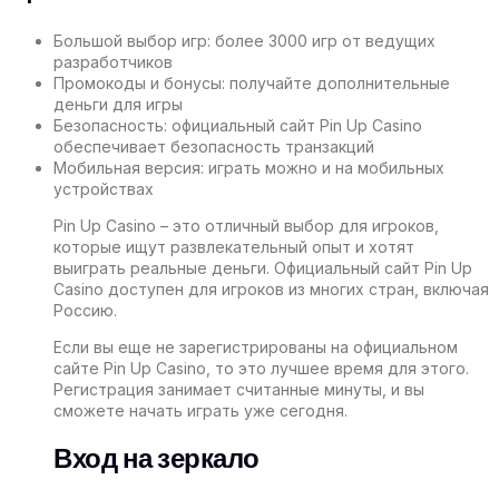
Большой выбор игр: более 3000 игр от ведущих
разработчиков
Промокоды и бонусы: получайте дополнительные
деньги для игры
Безопасность: официальный сайт Pin Up Casino
обеспечивает безопасность транзакций
Мобильная версия: играть можно и на мобильных
устройствах
Pin Up Casino – это отличный выбор для игроков,
которые ищут развлекательный опыт и хотят
выиграть реальные деньги. Официальный сайт Pin Up
Casino доступен для игроков из многих стран, включая
Россию.
Если вы еще не зарегистрированы на официальном
сайте Pin Up Casino, то это лучшее время для этого.
Регистрация занимает считанные минуты, и вы
сможете начать играть уже сегодня.
Вход на зеркало