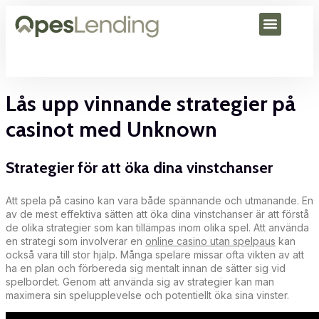
Lås upp vinnande strategier på
casinot med Unknown
Strategier för att öka dina vinstchanser
Att spela på casino kan vara både spännande och utmanande. En
av de mest effektiva sätten att öka dina vinstchanser är att förstå
de olika strategier som kan tillämpas inom olika spel. Att använda
en strategi som involverar en
online casino utan spelpaus
kan
också vara till stor hjälp. Många spelare missar ofta vikten av att
ha en plan och förbereda sig mentalt innan de sätter sig vid
spelbordet. Genom att använda sig av strategier kan man
maximera sin spelupplevelse och potentiellt öka sina vinster.