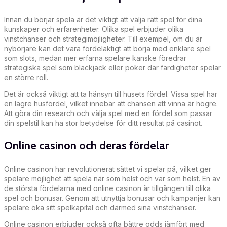
Innan du börjar spela är det viktigt att välja rätt spel för dina
kunskaper och erfarenheter. Olika spel erbjuder olika
vinstchanser och strategimöjligheter. Till exempel, om du är
nybörjare kan det vara fördelaktigt att börja med enklare spel
som slots, medan mer erfarna spelare kanske föredrar
strategiska spel som blackjack eller poker där färdigheter spelar
en större roll.
Det är också viktigt att ta hänsyn till husets fördel. Vissa spel har
en lägre husfördel, vilket innebär att chansen att vinna är högre.
Att göra din research och välja spel med en fördel som passar
din spelstil kan ha stor betydelse för ditt resultat på casinot.
Online casinon och deras fördelar
Online casinon har revolutionerat sättet vi spelar på, vilket ger
spelare möjlighet att spela när som helst och var som helst. En av
de största fördelarna med online casinon är tillgången till olika
spel och bonusar. Genom att utnyttja bonusar och kampanjer kan
spelare öka sitt spelkapital och därmed sina vinstchanser.
Online casinon erbjuder också ofta bättre odds jämfört med