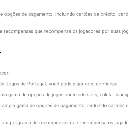
ções de pagamento, incluindo cartões de crédito, cartões
e recompensas que recompensa os jogadores por suas jog
T
acar:
 de Jogos de Portugal, você pode jogar com confiança.
a gama de opções de jogos, incluindo slots, ruleta, blackj
mpla gama de opções de pagamento, incluindo cartões de c
 um programa de recompensas que recompensa os jogador