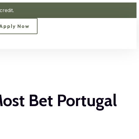
redit.
Apply Now
ost Bet Portugal