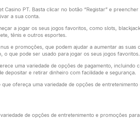
et Casino PT. Basta clicar no botão “Registar” e preenche
ivar a sua conta.
ar a jogar os seus jogos favoritos, como slots, blackjack
te, tênis e outros esportes.
nus e promoções, que podem ajudar a aumentar as suas c
 o que pode ser usado para jogar os seus jogos favoritos.
ece uma variedade de opções de pagamento, incluindo cart
 depositar e retirar dinheiro com facilidade e segurança.
e que ofereça uma variedade de opções de entretenimento 
variedade de opções de entretenimento e promoções para 