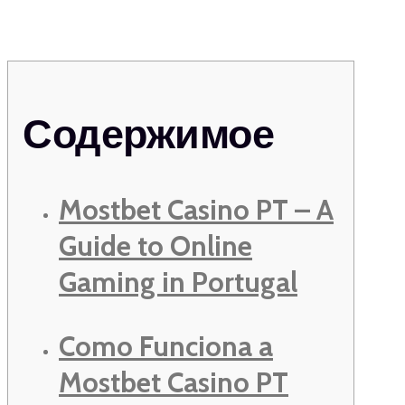
Содержимое
Mostbet Casino PT – A
Guide to Online
Gaming in Portugal
Como Funciona a
Mostbet Casino PT