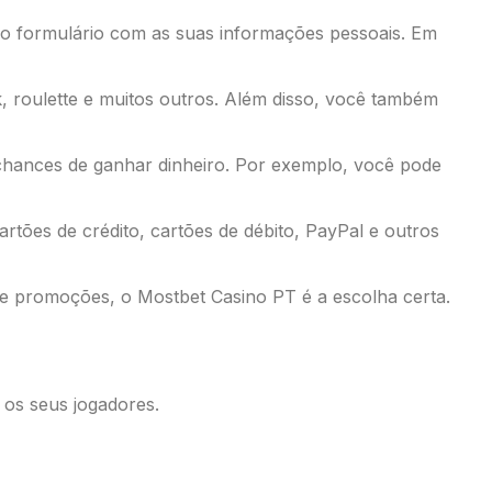
r o formulário com as suas informações pessoais. Em
, roulette e muitos outros. Além disso, você também
hances de ganhar dinheiro. Por exemplo, você pode
ões de crédito, cartões de débito, PayPal e outros
e promoções, o Mostbet Casino PT é a escolha certa.
os seus jogadores.