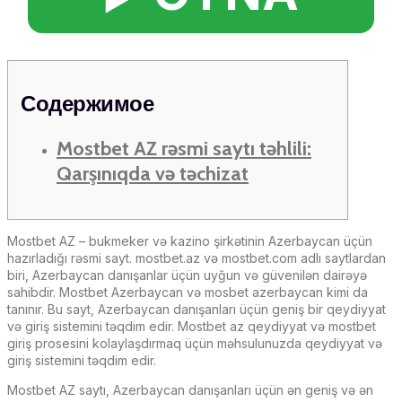
Содержимое
Mostbet AZ rəsmi saytı təhlili:
Qarşınıqda və təchizat
Mostbet AZ – bukmeker və kazino şirkətinin Azerbaycan üçün
hazırladığı rəsmi sayt. mostbet.az və mostbet.com adlı saytlardan
biri, Azerbaycan danışanlar üçün uyğun və güvenilən dairəyə
sahibdir. Mostbet Azerbaycan və mosbet azerbaycan kimi da
tanınır. Bu sayt, Azerbaycan danışanları üçün geniş bir qeydiyyat
və giriş sistemini təqdim edir. Mostbet az qeydiyyat və mostbet
giriş prosesini kolaylaşdırmaq üçün məhsulunuzda qeydiyyat və
giriş sistemini təqdim edir.
Mostbet AZ saytı, Azerbaycan danışanları üçün ən geniş və ən