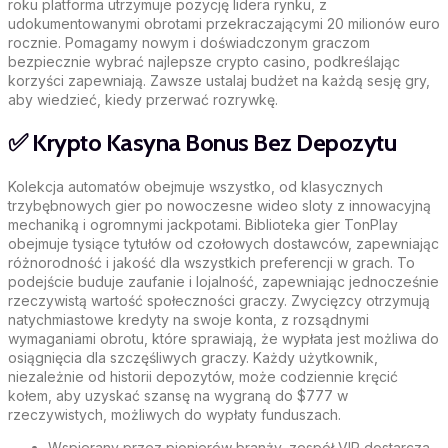
roku platforma utrzymuje pozycję lidera rynku, z
udokumentowanymi obrotami przekraczającymi 20 milionów euro
rocznie. Pomagamy nowym i doświadczonym graczom
bezpiecznie wybrać najlepsze crypto casino, podkreślając
korzyści zapewniają. Zawsze ustalaj budżet na każdą sesję gry,
aby wiedzieć, kiedy przerwać rozrywkę.
✅ Krypto Kasyna Bonus Bez Depozytu
Kolekcja automatów obejmuje wszystko, od klasycznych
trzybębnowych gier po nowoczesne wideo sloty z innowacyjną
mechaniką i ogromnymi jackpotami. Biblioteka gier TonPlay
obejmuje tysiące tytułów od czołowych dostawców, zapewniając
różnorodność i jakość dla wszystkich preferencji w grach. To
podejście buduje zaufanie i lojalność, zapewniając jednocześnie
rzeczywistą wartość społeczności graczy. Zwycięzcy otrzymują
natychmiastowe kredyty na swoje konta, z rozsądnymi
wymaganiami obrotu, które sprawiają, że wypłata jest możliwa do
osiągnięcia dla szczęśliwych graczy. Każdy użytkownik,
niezależnie od historii depozytów, może codziennie kręcić
kołem, aby uzyskać szansę na wygraną do $777 w
rzeczywistych, możliwych do wypłaty funduszach.
Wspierany przez pionierów branży, zespół VIP dostarcza