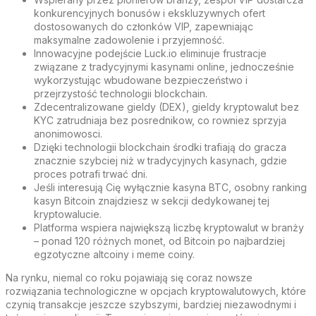
konkurencyjnych bonusów i ekskluzywnych ofert
dostosowanych do członków VIP, zapewniając
maksymalne zadowolenie i przyjemność.
Innowacyjne podejście Luck.io eliminuje frustracje
związane z tradycyjnymi kasynami online, jednocześnie
wykorzystując wbudowane bezpieczeństwo i
przejrzystość technologii blockchain.
Zdecentralizowane gieldy (DEX), gieldy kryptowalut bez
KYC zatrudniaja bez posrednikow, co rowniez sprzyja
anonimowosci.
Dzięki technologii blockchain środki trafiają do gracza
znacznie szybciej niż w tradycyjnych kasynach, gdzie
proces potrafi trwać dni.
Jeśli interesują Cię wyłącznie kasyna BTC, osobny ranking
kasyn Bitcoin znajdziesz w sekcji dedykowanej tej
kryptowalucie.
Platforma wspiera największą liczbę kryptowalut w branży
– ponad 120 różnych monet, od Bitcoin po najbardziej
egzotyczne altcoiny i meme coiny.
Na rynku, niemal co roku pojawiają się coraz nowsze
rozwiązania technologiczne w opcjach kryptowalutowych, które
czynią transakcje jeszcze szybszymi, bardziej niezawodnymi i