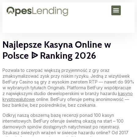
Najlepsze Kasyna Online w
Polsce ᐉ Ranking 2026
Pozwala to czerpać większą przyjemność z gry oraz
zmaksymalizować zysk przy niskim ryzyku. Jedną z wizytówek
BetFury Casino są gry z wysokim zwrotem RTP — nawet do 99%
w wybranych tytułach Originals. Platforma BetFury współpracuje
z największymi studio deweloperskimi w branży hazardu
kasyno
kryptowalutowe
online. BetFury oferuje pełną anonimowość —
bez banków, bez pośredników, bez czekania.
Odkryj naszą obszerną bazę recenzji ponad 100 kasyn
internetowych. BetFury oferuje świetną okazję na start – 100
darmowych spinów dostępnych natychmiast po rejestracji.
Szukasz świeżych wrażeń w świecie hazardu online? Od 2017