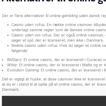
Der er flere alternativer til online gambling uden dansk re
Casino uden rofus: En række online casinoer tilbyder 
underlagt samme regler som de danske online casino
Casino uden om rofus: Der er også online casinoer, d
søger et spil, der er licenseret, men ikke i Danmark.
Bedste casino uden rofus: Hvis du søger et online cas
følgende:
BitStarz: Et online casino, der er licenseret i Curacao o
Wildz: Et online casino, der er licenseret i Malta og er k
Evolution Gaming: Et online casino, der er licenseret i M
Det er vigtigt at huske, at disse casinoer ikke er licenser
at du er i stand til at spille på et online casino, der er lice
Danmark.