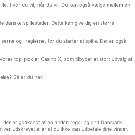
ille, hvor du vil, når du vil. Du kan også vælge mellem en
danske spillesteder. Dette kan give dig en større
elserne og -reglerne, før du starter at spille. Det er også
ores top-pick er Casino X, som tilbyder et stort udvalg af
reise? Så er du her!
ino, der er godkendt af en anden regering end Danmark.
bliver udskrevet eller at du ikke kan udbetale dine vinder.