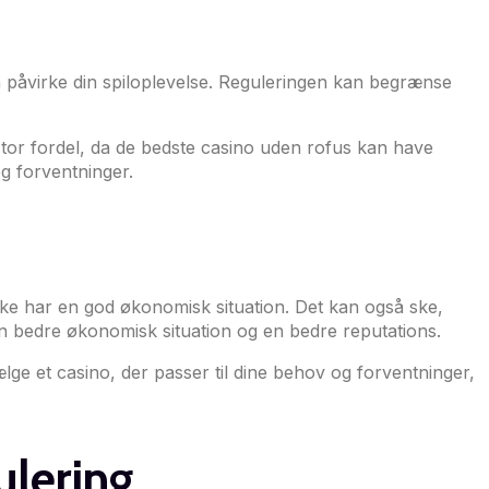
an påvirke din spiloplevelse. Reguleringen kan begrænse
stor fordel, da de bedste casino uden rofus kan have
og forventninger.
ikke har en god økonomisk situation. Det kan også ske,
r en bedre økonomisk situation og en bedre reputations.
ælge et casino, der passer til dine behov og forventninger,
ulering