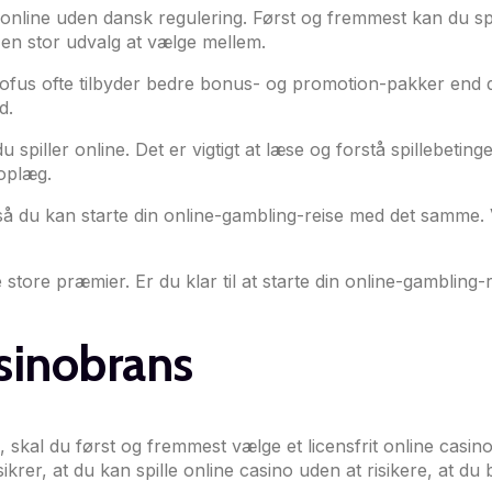
e online uden dansk regulering. Først og fremmest kan du sp
g en stor udvalg at vælge mellem.
fus ofte tilbyder bedre bonus- og promotion-pakker end de 
d.
u spiller online. Det er vigtigt at læse og forstå spillebeting
 oplæg.
 så du kan starte din online-gambling-reise med det samme. V
de store præmier. Er du klar til at starte din online-gambling-
sinobrans
, skal du først og fremmest vælge et licensfrit online cas
krer, at du kan spille online casino uden at risikere, at du 