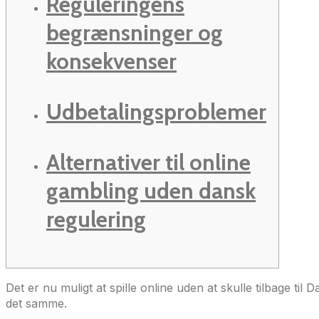
Reguleringens
begrænsninger og
konsekvenser
Udbetalingsproblemer
Alternativer til online
gambling uden dansk
regulering
Det er nu muligt at spille online uden at skulle tilbage ti
det samme.