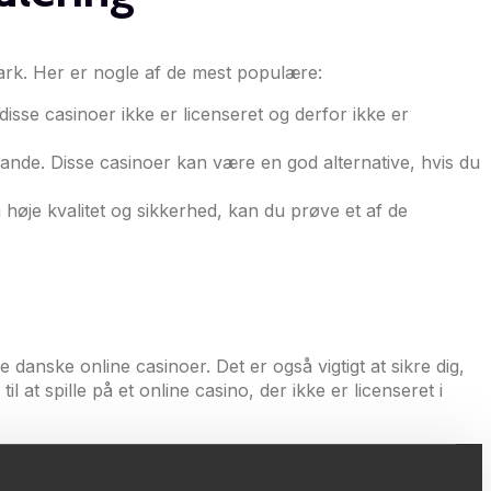
nmark. Her er nogle af de mest populære:
disse casinoer ikke er licenseret og derfor ikke er
lande. Disse casinoer kan være en god alternative, hvis du
 høje kvalitet og sikkerhed, kan du prøve et af de
 danske online casinoer. Det er også vigtigt at sikre dig,
til at spille på et online casino, der ikke er licenseret i