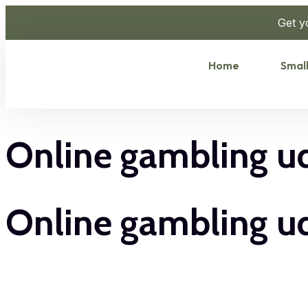
Get y
Home
Small
Online gambling ud
Online gambling ud