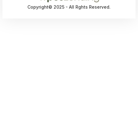
Copyright© 2025 - All Rghts Reserved.