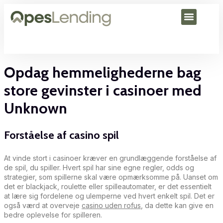
Opdag hemmelighederne bag
store gevinster i casinoer med
Unknown
Forståelse af casino spil
At vinde stort i casinoer kræver en grundlæggende forståelse af
de spil, du spiller. Hvert spil har sine egne regler, odds og
strategier, som spillerne skal være opmærksomme på. Uanset om
det er blackjack, roulette eller spilleautomater, er det essentielt
at lære sig fordelene og ulemperne ved hvert enkelt spil. Det er
også værd at overveje
casino uden rofus
, da dette kan give en
bedre oplevelse for spilleren.