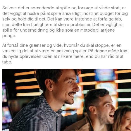
Selvom det er spændende at spille og forsøge at vinde stort, er
det vigtigt at huske på at spille ansvarligt. Indstil et budget for dig
selv og hold dig til det. Det kan være fristende at forfølge tab,
men dette kan hurtigt føre til større problemer. Det er vigtigt at
spille for underholdning og ikke som en metode til at tjene
penge.
At forstå dine grænser og vide, hvornår du skal stoppe, er en
væsentlig del af at være en ansvarlig spiller. På denne måde kan
du nyde oplevelsen uden at risikere mere, end du har råd til at
tabe.