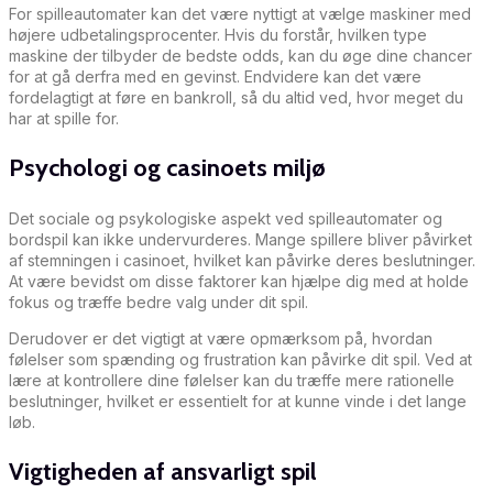
For spilleautomater kan det være nyttigt at vælge maskiner med
højere udbetalingsprocenter. Hvis du forstår, hvilken type
maskine der tilbyder de bedste odds, kan du øge dine chancer
for at gå derfra med en gevinst. Endvidere kan det være
fordelagtigt at føre en bankroll, så du altid ved, hvor meget du
har at spille for.
Psychologi og casinoets miljø
Det sociale og psykologiske aspekt ved spilleautomater og
bordspil kan ikke undervurderes. Mange spillere bliver påvirket
af stemningen i casinoet, hvilket kan påvirke deres beslutninger.
At være bevidst om disse faktorer kan hjælpe dig med at holde
fokus og træffe bedre valg under dit spil.
Derudover er det vigtigt at være opmærksom på, hvordan
følelser som spænding og frustration kan påvirke dit spil. Ved at
lære at kontrollere dine følelser kan du træffe mere rationelle
beslutninger, hvilket er essentielt for at kunne vinde i det lange
løb.
Vigtigheden af ansvarligt spil