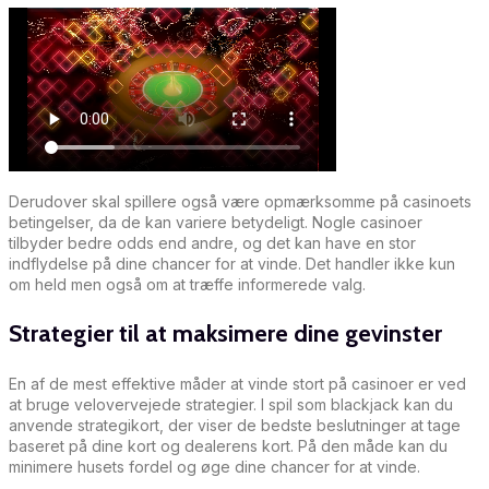
Derudover skal spillere også være opmærksomme på casinoets
betingelser, da de kan variere betydeligt. Nogle casinoer
tilbyder bedre odds end andre, og det kan have en stor
indflydelse på dine chancer for at vinde. Det handler ikke kun
om held men også om at træffe informerede valg.
Strategier til at maksimere dine gevinster
En af de mest effektive måder at vinde stort på casinoer er ved
at bruge velovervejede strategier. I spil som blackjack kan du
anvende strategikort, der viser de bedste beslutninger at tage
baseret på dine kort og dealerens kort. På den måde kan du
minimere husets fordel og øge dine chancer for at vinde.