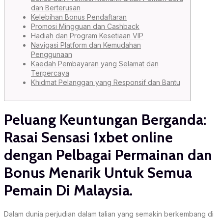
dan Berterusan
Kelebihan Bonus Pendaftaran
Promosi Mingguan dan Cashback
Hadiah dan Program Kesetiaan VIP
Navigasi Platform dan Kemudahan
Penggunaan
Kaedah Pembayaran yang Selamat dan
Terpercaya
Khidmat Pelanggan yang Responsif dan Bantu
Peluang Keuntungan Berganda:
Rasai Sensasi 1xbet online
dengan Pelbagai Permainan dan
Bonus Menarik Untuk Semua
Pemain Di Malaysia.
Dalam dunia perjudian dalam talian yang semakin berkembang di