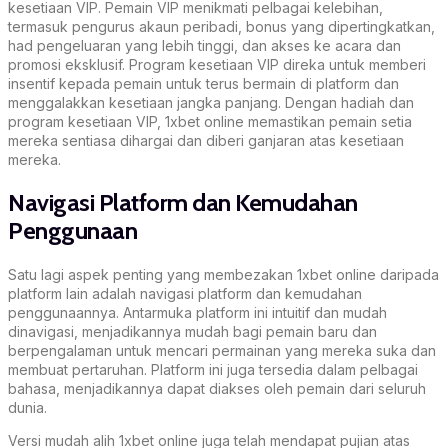
kesetiaan VIP. Pemain VIP menikmati pelbagai kelebihan,
termasuk pengurus akaun peribadi, bonus yang dipertingkatkan,
had pengeluaran yang lebih tinggi, dan akses ke acara dan
promosi eksklusif. Program kesetiaan VIP direka untuk memberi
insentif kepada pemain untuk terus bermain di platform dan
menggalakkan kesetiaan jangka panjang. Dengan hadiah dan
program kesetiaan VIP, 1xbet online memastikan pemain setia
mereka sentiasa dihargai dan diberi ganjaran atas kesetiaan
mereka.
Navigasi Platform dan Kemudahan
Penggunaan
Satu lagi aspek penting yang membezakan 1xbet online daripada
platform lain adalah navigasi platform dan kemudahan
penggunaannya. Antarmuka platform ini intuitif dan mudah
dinavigasi, menjadikannya mudah bagi pemain baru dan
berpengalaman untuk mencari permainan yang mereka suka dan
membuat pertaruhan. Platform ini juga tersedia dalam pelbagai
bahasa, menjadikannya dapat diakses oleh pemain dari seluruh
dunia.
Versi mudah alih 1xbet online juga telah mendapat pujian atas