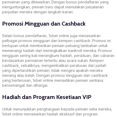
permainan yang ditawarkan. Dengan bonus pendaftaran yang
menguntungkan, pemain baru dapat memulakan perjalanan
perjudian mereka dengan langkah kanan.
Promosi Mingguan dan Cashback
Selain bonus pendaftaran, 1xbet online juga menawarkan
pelbagai promosi mingguan dan kempen cashback. Promosi ini
bertujuan untuk memberikan pemain peluang tambahan untuk
memenangi hadiah dan meningkatkan bankroll mereka. Promosi
mingguan sering kali merangkumi hadiah, peraduan, dan cabaran
berdasarkan permainan tertentu atau acara sukan. Kempen
cashback, sebaliknya, mengembalikan peratusan dari jumlah
yang dipertaruhkan pemain, tidak mengira apakah mereka
menang atau kalah. Dengan promosi mingguan dan cashback
yang berterusan, 1xbet online memastikan pemain sentiasa
bersemangat dan dihargai.
Hadiah dan Program Kesetiaan VIP
Untuk menunjukkan penghargaan kepada pemain setia mereka,
1xbet online menawarkan hadiah eksklusif dan program