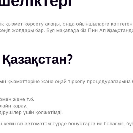
шеліктері
ік қызмет көрсету алаңы, онда ойыншыларға көптеген 
еңіл жолдары бар. Бұл мақалада біз Пин Ап Қазақстанд
 Қазақстан?
н қызметтеріне және оңай тіркелу процедураларына 
рмен және т.б.
лайн қарау.
ірушілер үшін қолжетімді.
н кейін сіз автоматты түрде бонустарға ие боласыз, бұ