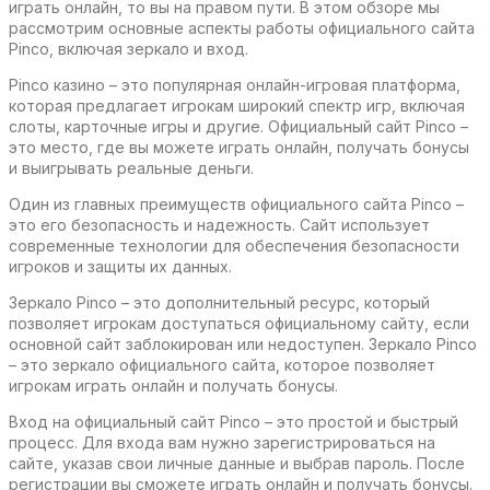
играть онлайн, то вы на правом пути. В этом обзоре мы
рассмотрим основные аспекты работы официального сайта
Pinco, включая зеркало и вход.
Pinco казино – это популярная онлайн-игровая платформа,
которая предлагает игрокам широкий спектр игр, включая
слоты, карточные игры и другие. Официальный сайт Pinco –
это место, где вы можете играть онлайн, получать бонусы
и выигрывать реальные деньги.
Один из главных преимуществ официального сайта Pinco –
это его безопасность и надежность. Сайт использует
современные технологии для обеспечения безопасности
игроков и защиты их данных.
Зеркало Pinco – это дополнительный ресурс, который
позволяет игрокам доступаться официальному сайту, если
основной сайт заблокирован или недоступен. Зеркало Pinco
– это зеркало официального сайта, которое позволяет
игрокам играть онлайн и получать бонусы.
Вход на официальный сайт Pinco – это простой и быстрый
процесс. Для входа вам нужно зарегистрироваться на
сайте, указав свои личные данные и выбрав пароль. После
регистрации вы сможете играть онлайн и получать бонусы.