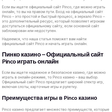
Если вы ищете официальный сайт Pinco, где можно играть
онлайн, то вы на правом пути. Вход на официальный сайт
Pinco – это простой и быстрый процесс, а зеркало Pinco –
это дополнительный ресурс, который позволяет игрокам
доступаться официальному сайту, если основной сайт
заблокирован или недоступен.
Надеемся, что наша статья поможет вам найти
официальный сайт Pinco и начать играть онлайн.
Пинко казино – Официальный сайт
Pinco играть онлайн
Если вы ищете надежное и безопасное казино, где можно
играть в онлайн-режиме, то Pinco казино – ваш выбор.
Официальный сайт Pinco предлагает широкий спектр игр,
включая слоты, карточные игры и рулетку.
Преимущества игры в Pinco казино
Pinco казино предлагает множество преимуществ, которые