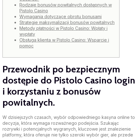
Rodzaje bonusów powitalnych dostępnych w
Pistolo Casino
Wymagania dotyczące obrotu bonusami
Strategie maksymalizacji bonusów powitalnych
Metody płatności w Pistolo Casino: Wpłaty i
wypłaty
Obsługa klienta w Pistolo Casino: Wsparcie i
pomoc
Przewodnik po bezpiecznym
dostępie do Pistolo Casino login
i korzystaniu z bonusów
powitalnych.
W dzisiejszych czasach, wybór odpowiedniego kasyna online to
decyzja, która wymaga rozważnego podejścia. Szukając
rozrywki i potencjalnych wygranych, kluczowe jest znalezienie
platformy, która oferuje nie tylko szeroki wybór gier, ale przede