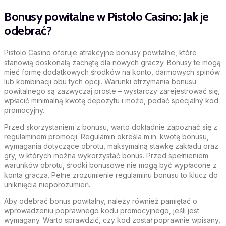
Bonusy powitalne w Pistolo Casino: Jak je
odebrać?
Pistolo Casino oferuje atrakcyjne bonusy powitalne, które
stanowią doskonałą zachętę dla nowych graczy. Bonusy te mogą
mieć formę dodatkowych środków na konto, darmowych spinów
lub kombinacji obu tych opcji. Warunki otrzymania bonusu
powitalnego są zazwyczaj proste – wystarczy zarejestrować się,
wpłacić minimalną kwotę depozytu i może, podać specjalny kod
promocyjny.
Przed skorzystaniem z bonusu, warto dokładnie zapoznać się z
regulaminem promocji. Regulamin określa m.in. kwotę bonusu,
wymagania dotyczące obrotu, maksymalną stawkę zakładu oraz
gry, w których można wykorzystać bonus. Przed spełnieniem
warunków obrotu, środki bonusowe nie mogą być wypłacone z
konta gracza. Pełne zrozumienie regulaminu bonusu to klucz do
uniknięcia nieporozumień.
Aby odebrać bonus powitalny, należy również pamiętać o
wprowadzeniu poprawnego kodu promocyjnego, jeśli jest
wymagany. Warto sprawdzić, czy kod został poprawnie wpisany,