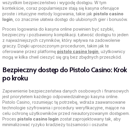
wszystkim bezpieczeństwo i wygodę dostępu. W tym
kontekście, coraz popularniejsze stają się kasyna oferujące
proste i intuicyjne metody logowania, takie jak
pistolo casino
login
, co znacznie ułatwia dostęp do ulubionych gier i bonusów.
Proces logowania do kasyna online powinien być szybki,
bezpieczny i pozbawiony komplikacji. Łatwość dostępu to jeden
z najważniejszych czynników, który wpływa na zadowolenie
graczy. Dzięki uproszczonym procedurom, takim jak te
oferowane przez platformę
pistolo casino login
, użytkownicy
mogą w kilka chwil cieszyć się grą bez zbędnych przeszkód.
Bezpieczny dostęp do Pistolo Casino: Krok
po kroku
Zapewnienie bezpieczeństwa danych osobowych i finansowych
jest priorytetem każdego odpowiedzialnego kasyna online.
Pistolo Casino, rozumiejąc tę potrzebę, wdraża zaawansowane
technologie szyfrowania i procedury weryfikacyjne, mające na
celu ochronę użytkowników przed nieautoryzowanym dostępem.
Proces
pistolo casino login
został zaprojektowany tak, aby
minimalizować ryzyko kradzieży tożsamości i oszustw.