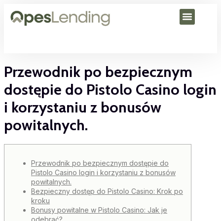
Przewodnik po bezpiecznym
dostępie do Pistolo Casino login
i korzystaniu z bonusów
powitalnych.
Przewodnik po bezpiecznym dostępie do
Pistolo Casino login i korzystaniu z bonusów
powitalnych.
Bezpieczny dostęp do Pistolo Casino: Krok po
kroku
Bonusy powitalne w Pistolo Casino: Jak je
odebrać?