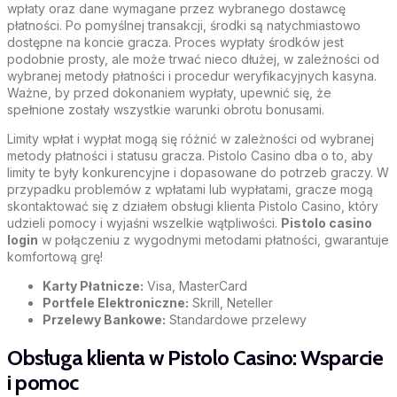
wpłaty oraz dane wymagane przez wybranego dostawcę
płatności. Po pomyślnej transakcji, środki są natychmiastowo
dostępne na koncie gracza. Proces wypłaty środków jest
podobnie prosty, ale może trwać nieco dłużej, w zależności od
wybranej metody płatności i procedur weryfikacyjnych kasyna.
Ważne, by przed dokonaniem wypłaty, upewnić się, że
spełnione zostały wszystkie warunki obrotu bonusami.
Limity wpłat i wypłat mogą się różnić w zależności od wybranej
metody płatności i statusu gracza. Pistolo Casino dba o to, aby
limity te były konkurencyjne i dopasowane do potrzeb graczy. W
przypadku problemów z wpłatami lub wypłatami, gracze mogą
skontaktować się z działem obsługi klienta Pistolo Casino, który
udzieli pomocy i wyjaśni wszelkie wątpliwości.
Pistolo casino
login
w połączeniu z wygodnymi metodami płatności, gwarantuje
komfortową grę!
Karty Płatnicze:
Visa, MasterCard
Portfele Elektroniczne:
Skrill, Neteller
Przelewy Bankowe:
Standardowe przelewy
Obsługa klienta w Pistolo Casino: Wsparcie
i pomoc