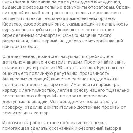
пристальное внимание на международные юрисдикции,
выдающие разрешительные документы операторам. Среди
них одной из наиболее распространенных и узнаваемых
остается лицензия, выданная компетентным органом
Кюрасао, своеобразный знак, указывающий на легальность
виртуального клуба и его формальное соответствие
определенным стандартам. Однако наличие такого
разрешения, лишь первый, но далеко не исчерпывающий
критерий отбора.
Следовательно, возникает насущная потребность в
детальном анализе и систематизации. Просто найти сайт,
принимающий игроков из РФ, недостаточно. Куда важнее
оценить его подлинную репутацию, прозрачность
финансовых операций, качество сервиса поддержки и
честность игровых алгоритмов. Именно эти параметры,
наряду с легитимностью, легли в основу нашего тщательно
составленного обзора. Мы не просто перечислим
доступные площадки. Мы проведем их через строгую
проверку, отделив действительно достойные проекты от
сомнительных контор.
Итогом этой работы станет объективная оценка,
помогающая сделать осознанный и безопасный выбор в