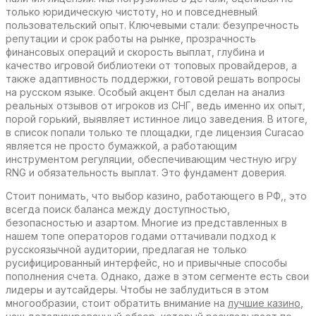
только юридическую чистоту, но и повседневный
пользовательский опыт. Ключевыми стали: безупречность
репутации и срок работы на рынке, прозрачность
финансовых операций и скорость выплат, глубина и
качество игровой библиотеки от топовых провайдеров, а
также адаптивность поддержки, готовой решать вопросы
на русском языке. Особый акцент был сделан на анализ
реальных отзывов от игроков из СНГ, ведь именно их опыт,
порой горький, выявляет истинное лицо заведения. В итоге,
в список попали только те площадки, где лицензия Curacao
является не просто бумажкой, а работающим
инструментом регуляции, обеспечивающим честную игру
RNG и обязательность выплат. Это фундамент доверия.
Стоит понимать, что выбор казино, работающего в РФ,, это
всегда поиск баланса между доступностью,
безопасностью и азартом. Многие из представленных в
нашем топе операторов годами оттачивали подход к
русскоязычной аудитории, предлагая не только
русифицированный интерфейс, но и привычные способы
пополнения счета. Однако, даже в этом сегменте есть свои
лидеры и аутсайдеры. Чтобы не заблудиться в этом
многообразии, стоит обратить внимание на
лучшие казино
,