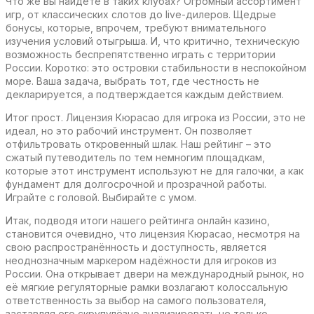
Что же вы найдете в таких клубах? Огромный ассортимент
игр, от классических слотов до live-дилеров. Щедрые
бонусы, которые, впрочем, требуют внимательного
изучения условий отыгрыша. И, что критично, техническую
возможность беспрепятственно играть с территории
России. Коротко: это островки стабильности в неспокойном
море. Ваша задача, выбрать тот, где честность не
декларируется, а подтверждается каждым действием.
Итог прост. Лицензия Кюрасао для игрока из России, это не
идеал, но это рабочий инструмент. Он позволяет
отфильтровать откровенный шлак. Наш рейтинг – это
сжатый путеводитель по тем немногим площадкам,
которые этот инструмент используют не для галочки, а как
фундамент для долгосрочной и прозрачной работы.
Играйте с головой. Выбирайте с умом.
Итак, подводя итоги нашего рейтинга онлайн казино,
становится очевидно, что лицензия Кюрасао, несмотря на
свою распространённость и доступность, является
неоднозначным маркером надёжности для игроков из
России. Она открывает двери на международный рынок, но
её мягкие регуляторные рамки возлагают колоссальную
ответственность за выбор на самого пользователя,
заставляя его скрупулёзно анализировать не только