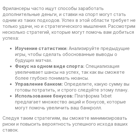
Фрилансеры часто ищут способы заработать
дополнительные деньги, и ставки на спорт могут стать
одним из таких подходов. Успех в этой области требует не
только удачи, но и стратегического мышления. Рассмотрим
несколько стратегий, которые могут помочь вам добиться
успеха:
Изучение статистики:
Анализируйте предыдущие
игры, чтобы сделать обоснованные выводы о
будущих матчах.
Фокус на одном виде спорта:
Специализация
увеличивает шансы на успех, так как вы сможете
более глубоко понимать нюансы.
Управление банком:
Определите, какую сумму вы
готовы потратить, и строго следуйте этому плану.
Использование бонусов:
Платформа 1xbet
предлагает множество акций и бонусов, которые
могут помочь увеличить ваш банкролл.
Следуя таким стратегиям, вы сможете минимизировать
риски и повысить вероятность успешного исхода ваших
ставок.