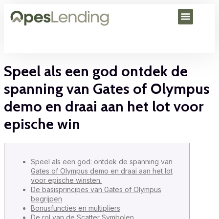
Speel als een god ontdek de
spanning van Gates of Olympus
demo en draai aan het lot voor
epische win
Speel als een god: ontdek de spanning van
Gates of Olympus demo en draai aan het lot
voor epische winsten.
De basisprincipes van Gates of Olympus
begrijpen
Bonusfuncties en multipliers
De rol van de Scatter Symbolen