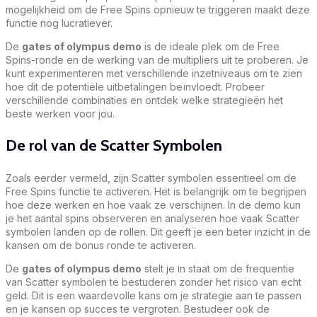
mogelijkheid om de Free Spins opnieuw te triggeren maakt deze
functie nog lucratiever.
De
gates of olympus demo
is de ideale plek om de Free
Spins-ronde en de werking van de multipliers uit te proberen. Je
kunt experimenteren met verschillende inzetniveaus om te zien
hoe dit de potentiële uitbetalingen beïnvloedt. Probeer
verschillende combinaties en ontdek welke strategieën het
beste werken voor jou.
De rol van de Scatter Symbolen
Zoals eerder vermeld, zijn Scatter symbolen essentieel om de
Free Spins functie te activeren. Het is belangrijk om te begrijpen
hoe deze werken en hoe vaak ze verschijnen. In de demo kun
je het aantal spins observeren en analyseren hoe vaak Scatter
symbolen landen op de rollen. Dit geeft je een beter inzicht in de
kansen om de bonus ronde te activeren.
De
gates of olympus demo
stelt je in staat om de frequentie
van Scatter symbolen te bestuderen zonder het risico van echt
geld. Dit is een waardevolle kans om je strategie aan te passen
en je kansen op succes te vergroten. Bestudeer ook de