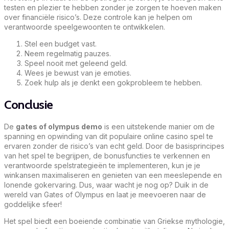
testen en plezier te hebben zonder je zorgen te hoeven maken
over financiële risico’s. Deze controle kan je helpen om
verantwoorde speelgewoonten te ontwikkelen.
Stel een budget vast.
Neem regelmatig pauzes.
Speel nooit met geleend geld.
Wees je bewust van je emoties.
Zoek hulp als je denkt een gokprobleem te hebben.
Conclusie
De
gates of olympus demo
is een uitstekende manier om de
spanning en opwinding van dit populaire online casino spel te
ervaren zonder de risico’s van echt geld. Door de basisprincipes
van het spel te begrijpen, de bonusfuncties te verkennen en
verantwoorde spelstrategieën te implementeren, kun je je
winkansen maximaliseren en genieten van een meeslepende en
lonende gokervaring. Dus, waar wacht je nog op? Duik in de
wereld van Gates of Olympus en laat je meevoeren naar de
goddelijke sfeer!
Het spel biedt een boeiende combinatie van Griekse mythologie,