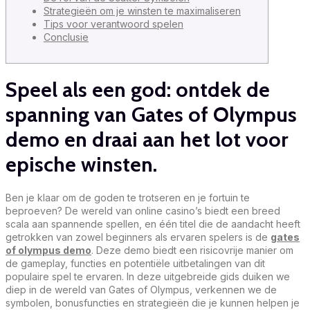
Strategieën om je winsten te maximaliseren
Tips voor verantwoord spelen
Conclusie
Speel als een god: ontdek de
spanning van Gates of Olympus
demo en draai aan het lot voor
epische winsten.
Ben je klaar om de goden te trotseren en je fortuin te
beproeven? De wereld van online casino’s biedt een breed
scala aan spannende spellen, en één titel die de aandacht heeft
getrokken van zowel beginners als ervaren spelers is de
gates
of olympus demo
. Deze demo biedt een risicovrije manier om
de gameplay, functies en potentiële uitbetalingen van dit
populaire spel te ervaren. In deze uitgebreide gids duiken we
diep in de wereld van Gates of Olympus, verkennen we de
symbolen, bonusfuncties en strategieën die je kunnen helpen je