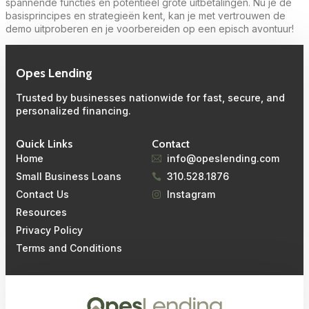
spannende functies en potentieel grote uitbetalingen. Nu je de
basisprincipes en strategieën kent, kan je met vertrouwen de
demo uitproberen en je voorbereiden op een episch avontuur!
Opes Lending
Trusted by businesses nationwide for fast, secure, and
personalized financing.
Quick Links
Contact
Home
info@opeslending.com
Small Business Loans
310.528.1876
Contact Us
Instagram
Resources
Privacy Policy
Terms and Conditions