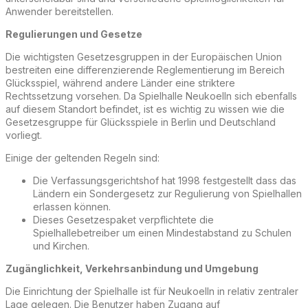
Anwender bereitstellen.
Regulierungen und Gesetze
Die wichtigsten Gesetzesgruppen in der Europäischen Union
bestreiten eine differenzierende Reglementierung im Bereich
Glücksspiel, während andere Länder eine striktere
Rechtssetzung vorsehen. Da Spielhalle Neukoelln sich ebenfalls
auf diesem Standort befindet, ist es wichtig zu wissen wie die
Gesetzesgruppe für Glücksspiele in Berlin und Deutschland
vorliegt.
Einige der geltenden Regeln sind:
Die Verfassungsgerichtshof hat 1998 festgestellt dass das
Ländern ein Sondergesetz zur Regulierung von Spielhallen
erlassen können.
Dieses Gesetzespaket verpflichtete die
Spielhallebetreiber um einen Mindestabstand zu Schulen
und Kirchen.
Zugänglichkeit, Verkehrsanbindung und Umgebung
Die Einrichtung der Spielhalle ist für Neukoelln in relativ zentraler
Lage gelegen. Die Benutzer haben Zugang auf