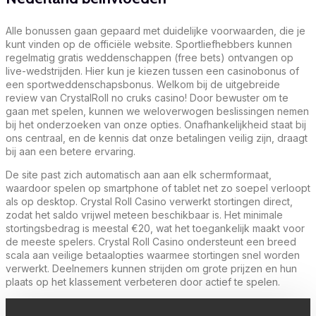
Alle bonussen gaan gepaard met duidelijke voorwaarden, die je
kunt vinden op de officiële website. Sportliefhebbers kunnen
regelmatig gratis weddenschappen (free bets) ontvangen op
live-wedstrijden. Hier kun je kiezen tussen een casinobonus of
een sportweddenschapsbonus. Welkom bij de uitgebreide
review van CrystalRoll no cruks casino! Door bewuster om te
gaan met spelen, kunnen we weloverwogen beslissingen nemen
bij het onderzoeken van onze opties. Onafhankelijkheid staat bij
ons centraal, en de kennis dat onze betalingen veilig zijn, draagt
bij aan een betere ervaring.
De site past zich automatisch aan aan elk schermformaat,
waardoor spelen op smartphone of tablet net zo soepel verloopt
als op desktop. Crystal Roll Casino verwerkt stortingen direct,
zodat het saldo vrijwel meteen beschikbaar is. Het minimale
stortingsbedrag is meestal €20, wat het toegankelijk maakt voor
de meeste spelers. Crystal Roll Casino ondersteunt een breed
scala aan veilige betaalopties waarmee stortingen snel worden
verwerkt. Deelnemers kunnen strijden om grote prijzen en hun
plaats op het klassement verbeteren door actief te spelen.