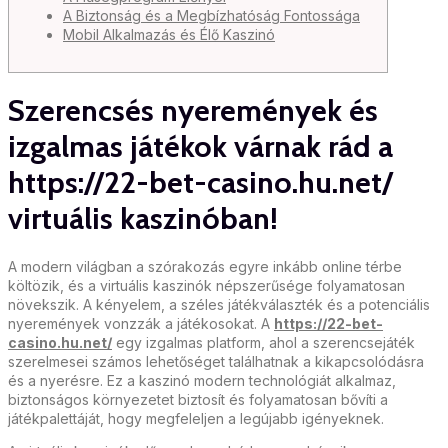
A Biztonság és a Megbízhatóság Fontossága
Mobil Alkalmazás és Élő Kaszinó
Szerencsés nyeremények és
izgalmas játékok várnak rád a
https://22-bet-casino.hu.net/
virtuális kaszinóban!
A modern világban a szórakozás egyre inkább online térbe
költözik, és a virtuális kaszinók népszerűsége folyamatosan
növekszik. A kényelem, a széles játékválaszték és a potenciális
nyeremények vonzzák a játékosokat. A
https://22-bet-
casino.hu.net/
egy izgalmas platform, ahol a szerencsejáték
szerelmesei számos lehetőséget találhatnak a kikapcsolódásra
és a nyerésre. Ez a kaszinó modern technológiát alkalmaz,
biztonságos környezetet biztosít és folyamatosan bővíti a
játékpalettáját, hogy megfeleljen a legújabb igényeknek.