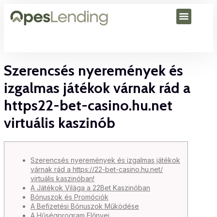
Szerencsés nyeremények és
izgalmas játékok várnak rád a
https22-bet-casino.hu.net
virtuális kaszinób
Szerencsés nyeremények és izgalmas játékok
várnak rád a https://22-bet-casino.hu.net/
virtuális kaszinóban!
A Játékok Világa a 22Bet Kaszinóban
Bónuszok és Promóciók
A Befizetési Bónuszok Működése
A Hűségprogram Előnyei