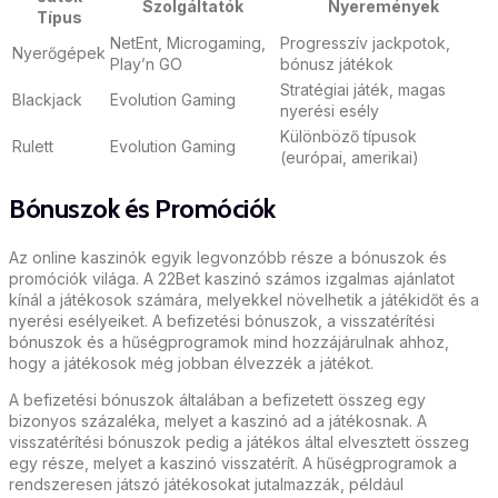
Szolgáltatók
Nyeremények
Típus
NetEnt, Microgaming,
Progresszív jackpotok,
Nyerőgépek
Play’n GO
bónusz játékok
Stratégiai játék, magas
Blackjack
Evolution Gaming
nyerési esély
Különböző típusok
Rulett
Evolution Gaming
(európai, amerikai)
Bónuszok és Promóciók
Az online kaszinók egyik legvonzóbb része a bónuszok és
promóciók világa. A 22Bet kaszinó számos izgalmas ajánlatot
kínál a játékosok számára, melyekkel növelhetik a játékidőt és a
nyerési esélyeiket. A befizetési bónuszok, a visszatérítési
bónuszok és a hűségprogramok mind hozzájárulnak ahhoz,
hogy a játékosok még jobban élvezzék a játékot.
A befizetési bónuszok általában a befizetett összeg egy
bizonyos százaléka, melyet a kaszinó ad a játékosnak. A
visszatérítési bónuszok pedig a játékos által elvesztett összeg
egy része, melyet a kaszinó visszatérít. A hűségprogramok a
rendszeresen játszó játékosokat jutalmazzák, például