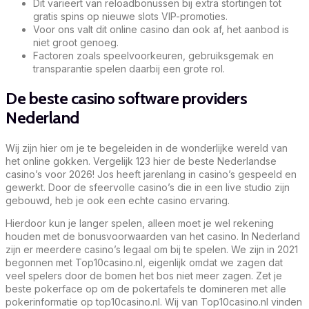
Dit varieert van reloadbonussen bij extra stortingen tot
gratis spins op nieuwe slots VIP-promoties.
Voor ons valt dit online casino dan ook af, het aanbod is
niet groot genoeg.
Factoren zoals speelvoorkeuren, gebruiksgemak en
transparantie spelen daarbij een grote rol.
De beste casino software providers
Nederland
Wij zijn hier om je te begeleiden in de wonderlijke wereld van
het online gokken. Vergelijk 123 hier de beste Nederlandse
casino’s voor 2026! Jos heeft jarenlang in casino’s gespeeld en
gewerkt. Door de sfeervolle casino’s die in een live studio zijn
gebouwd, heb je ook een echte casino ervaring.
Hierdoor kun je langer spelen, alleen moet je wel rekening
houden met de bonusvoorwaarden van het casino. In Nederland
zijn er meerdere casino’s legaal om bij te spelen. We zijn in 2021
begonnen met Top10casino.nl, eigenlijk omdat we zagen dat
veel spelers door de bomen het bos niet meer zagen. Zet je
beste pokerface op om de pokertafels te domineren met alle
pokerinformatie op top10casino.nl. Wij van Top10casino.nl vinden