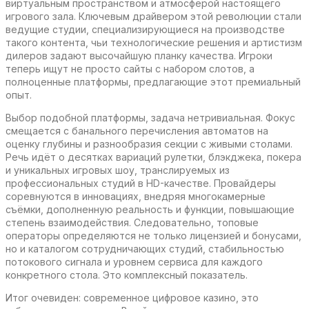
виртуальным пространством и атмосферой настоящего
игрового зала. Ключевым драйвером этой революции стали
ведущие студии, специализирующиеся на производстве
такого контента, чьи технологические решения и артистизм
дилеров задают высочайшую планку качества. Игроки
теперь ищут не просто сайты с набором слотов, а
полноценные платформы, предлагающие этот премиальный
опыт.
Выбор подобной платформы, задача нетривиальная. Фокус
смещается с банального перечисления автоматов на
оценку глубины и разнообразия секции с живыми столами.
Речь идёт о десятках вариаций рулетки, блэкджека, покера
и уникальных игровых шоу, транслируемых из
профессиональных студий в HD-качестве. Провайдеры
соревнуются в инновациях, внедряя многокамерные
съёмки, дополненную реальность и функции, повышающие
степень взаимодействия. Следовательно, топовые
операторы определяются не только лицензией и бонусами,
но и каталогом сотрудничающих студий, стабильностью
потокового сигнала и уровнем сервиса для каждого
конкретного стола. Это комплексный показатель.
Итог очевиден: современное цифровое казино, это