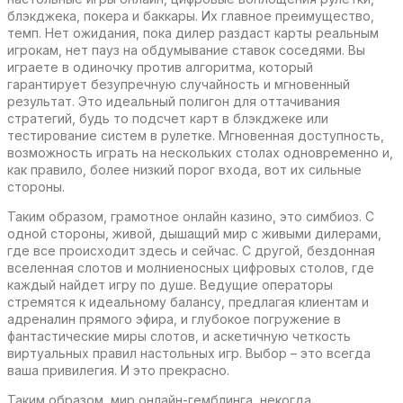
блэкджека, покера и баккары. Их главное преимущество,
темп. Нет ожидания, пока дилер раздаст карты реальным
игрокам, нет пауз на обдумывание ставок соседями. Вы
играете в одиночку против алгоритма, который
гарантирует безупречную случайность и мгновенный
результат. Это идеальный полигон для оттачивания
стратегий, будь то подсчет карт в блэкджеке или
тестирование систем в рулетке. Мгновенная доступность,
возможность играть на нескольких столах одновременно и,
как правило, более низкий порог входа, вот их сильные
стороны.
Таким образом, грамотное онлайн казино, это симбиоз. С
одной стороны, живой, дышащий мир с живыми дилерами,
где все происходит здесь и сейчас. С другой, бездонная
вселенная слотов и молниеносных цифровых столов, где
каждый найдет игру по душе. Ведущие операторы
стремятся к идеальному балансу, предлагая клиентам и
адреналин прямого эфира, и глубокое погружение в
фантастические миры слотов, и аскетичную четкость
виртуальных правил настольных игр. Выбор – это всегда
ваша привилегия. И это прекрасно.
Таким образом, мир онлайн-гемблинга, некогда