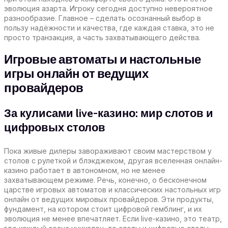
эволюция азарта. Игроку сегодня доступно невероятное
разнообразие. Главное – сделать осознанный выбор в
пользу надёжности и качества, где каждая ставка, это не
просто транзакция, а часть захватывающего действа.
Игровые автоматы и настольные
игры онлайн от ведущих
провайдеров
За кулисами live-казино: мир слотов и
цифровых столов
Пока живые дилеры завораживают своим мастерством у
столов с рулеткой и блэкджеком, другая вселенная онлайн-
казино работает в автономном, но не менее
захватывающем режиме. Речь, конечно, о бесконечном
царстве игровых автоматов и классических настольных игр
онлайн от ведущих мировых провайдеров. Эти продукты,
фундамент, на котором стоит цифровой гемблинг, и их
эволюция не менее впечатляет. Если live-казино, это театр,