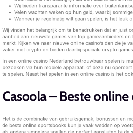
Wij bieden transparante informatie over buitenlandse 
Velen wachten weken op hun geld, waarbij sommig
Wanneer je regelmatig wilt gaan spelen, is het leuk o
Wij vinden het belangrijk om te benadrukken dat er juist o
aanbod aan nieuwste games van top gameaanbieders en ho
markt. Kijken we naar nieuwe online casino’s dan zie je v
vaker met crypto en bieden daarbij speciale crypto games
In een online casino Nederland betrouwbaar spelen is mak
bezoeken via hun mobiele apparaat, of deze nu opereert o
te spelen. Naast het spelen in een online casino is het o
Casoola – Beste onlin
Het is de combinatie van gebruiksgemak, bonussen en mod
de beste online sportsbooks kun je vaak wedden op voetba
als andere simpelere spellen die perfect aansluiten bij de s