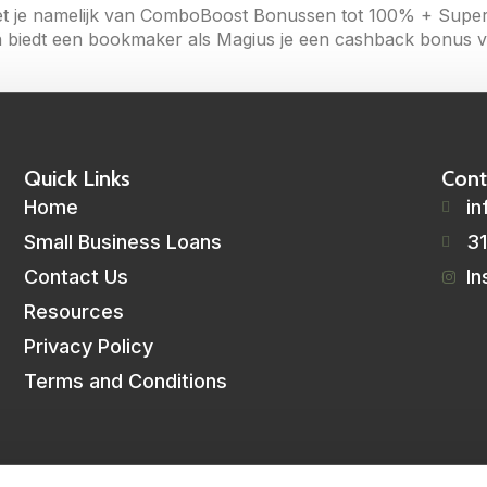
je namelijk van ComboBoost Bonussen tot 100% + SuperOdds.
en biedt een bookmaker als Magius je een cashback bonus va
Quick Links
Cont
Home
i
Small Business Loans
31
Contact Us
In
Resources
Privacy Policy
Terms and Conditions