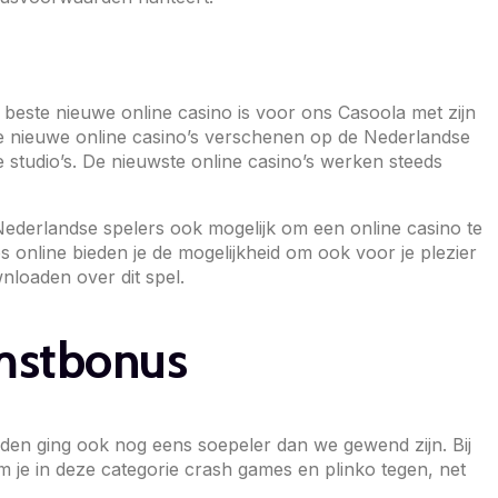
t beste nieuwe online casino is voor ons Casoola met zijn
e nieuwe online casino’s verschenen op de Nederlandse
 studio’s. De nieuwste online casino’s werken steeds
Nederlandse spelers ook mogelijk om een online casino te
 online bieden je de mogelijkheid om ook voor je plezier
nloaden over dit spel.
omstbonus
den ging ook nog eens soepeler dan we gewend zijn. Bij
m je in deze categorie crash games en plinko tegen, net