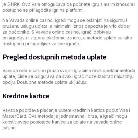
je 5 HRK. Ovo vam omogućava da počnete igru s malim iznosom i
postupno se prilagodite igri na platformi.
Na Vavada online casino, igrači mogu se oslanjati na sigurnu i
pruženu uslugu uplata, a minimalni iznos depozita je vrlo dobar
za početnike. S Vavada online casino, igrači dobivaju
prilagodljivu i sigurnu platformu za igru, a metode uplate su lako
dostupne i prilagodljive za sve igrače.
Pregled dostupnih metoda uplate
Vavada online casino pruža svojim igračima širok spektar metoda
uplate, čime se osigurava da svaki igrač može izabrati najužitniju
opciju. Dostupne metode uplate uključuju:
Kreditne kartice
Vavada podržava plaćanje putem kreditnih kartica poput Visa i
MasterCard. Ova metoda je jednostavna i brza, a igrači mogu
koristiti svoje postojeće kartice za uplate na vavada online
casino.