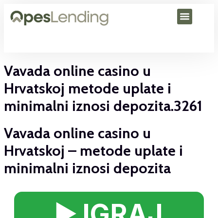
Vavada online casino u
Hrvatskoj metode uplate i
minimalni iznosi depozita.3261
Vavada online casino u
Hrvatskoj – metode uplate i
minimalni iznosi depozita
▶️ IGRAJ