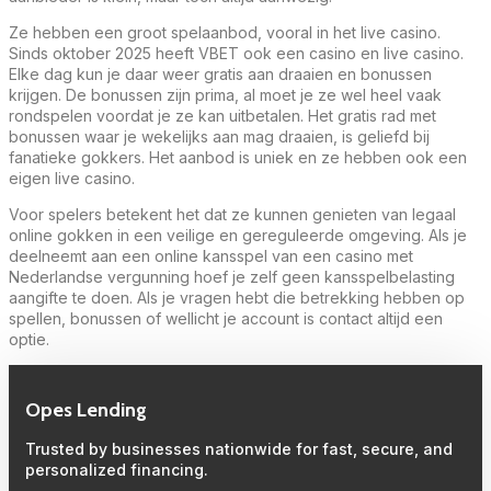
Ze hebben een groot spelaanbod, vooral in het live casino.
Sinds oktober 2025 heeft VBET ook een casino en live casino.
Elke dag kun je daar weer gratis aan draaien en bonussen
krijgen. De bonussen zijn prima, al moet je ze wel heel vaak
rondspelen voordat je ze kan uitbetalen. Het gratis rad met
bonussen waar je wekelijks aan mag draaien, is geliefd bij
fanatieke gokkers. Het aanbod is uniek en ze hebben ook een
eigen live casino.
Voor spelers betekent het dat ze kunnen genieten van legaal
online gokken in een veilige en gereguleerde omgeving. Als je
deelneemt aan een online kansspel van een casino met
Nederlandse vergunning hoef je zelf geen kansspelbelasting
aangifte te doen. Als je vragen hebt die betrekking hebben op
spellen, bonussen of wellicht je account is contact altijd een
optie.
Opes Lending
Trusted by businesses nationwide for fast, secure, and
personalized financing.