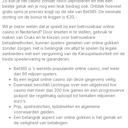
Zo kun je het casino zonder risico uitproberen en met een
beetje geluk win je nog een leuk bedrag ook. Ontdek hoeveel
gratis spins je precies krijgt op de site van Bet365. De minimale
storting om de bonus te krijgen is €20,-.
Wil je zeker weten dat je speelt bij een betrouwbaar online
casino in Nederland? Door limieten in te stellen, gebruik te
maken van Cruks en te kiezen voor betrouwbare
betaalmethoden, kunnen spelers genieten van online gokken
zonder zorgen. Het is belangrijk om altijd te spelen bij legale
aanbieders met een vergunning van de Kansspelautoriteit om de
beste speelervaring te garanderen.
Bet365 is ’s werelds populairste online casino, met meer
dan 90 miljoen spelers.
Bij een legaal online casino zijn deze gegevens veilig.
Daarnaast beschikt LeoVegas over een uitgebreid live
casino met meer dan 200 live games en een progressieve
jackpot die regelmatig oploopt tot tientallen miljoenen
euro’s.
Prijs, spelrestricties, tijdslimieten en algemene
voorwaarden gelden.
Een belangrijk aspect van online gokken is het gemak en
de veiligheid van betalingen.