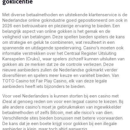
goklicentie
Met diverse betaalmethoden en uitstekende klantenservice is de
Nederlandse online gokindustrie goed gepositioneerd om ook in
2026 een betrouwbare en plezierige ervaring te bieden. Een
belangrijk aspect van online gokken is het gemak en de
veiligheid van betalingen. Deze spellen bieden spelers de kans
om strategie en geluk te combineren, wat resulteert in een
spannende en uitdagende speelervaring. Casino’s moeten ook
informatie verstrekken over het Centraal Register Uitsluiting
Kansspelen (Cruks), waar spelers zichzelf kunnen uitsluiten van
gokken als ze merken dat ze de controle verliezen. Deze
nieuwe aanbieders zullen de Nederlandse gokmarkt verder
diversifiëren en spelers meer keuze en variëteit bieden. Van
TOTO Casino tot Fair Play Casino, elk van deze legale
aanbieders heeft iets bijzonders te bieden.
Voor veel Nederlanders is kunnen storten bij een casino met
iDeal al genoeg reden om voor een legaal casino te kiezen. Bij
alle andere casino’s moet je gebruikmaken van ingewikkelder
betaalmethoden of zelfs Bitcoin, met alle risico’s van dien.
Verschillende sites bieden bonussen met betere voorwaarden.
De kans dat je een boete krijgt voor gokken bij een illegale
aanbieder is klein, maar toch altijd aanwezig.