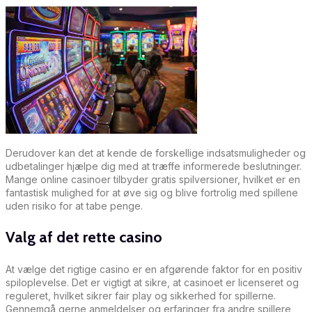
Derudover kan det at kende de forskellige indsatsmuligheder og
udbetalinger hjælpe dig med at træffe informerede beslutninger.
Mange online casinoer tilbyder gratis spilversioner, hvilket er en
fantastisk mulighed for at øve sig og blive fortrolig med spillene
uden risiko for at tabe penge.
Valg af det rette casino
At vælge det rigtige casino er en afgørende faktor for en positiv
spiloplevelse. Det er vigtigt at sikre, at casinoet er licenseret og
reguleret, hvilket sikrer fair play og sikkerhed for spillerne.
Gennemgå gerne anmeldelser og erfaringer fra andre spillere