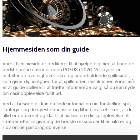
Hjemmesiden som din guide
Vores hjemmeside er dedikeret til at hjælpe dig med at finde de
bedste online casinoer uden ROFUS i 2026. Vi tilbyder en
omfattende oversigt over sikre og underholdende spillesider,
som giver dig mulighed for at spille uden restriktioner. Vores mål
er at guide spillere til at træffe informerede valg, så du kan nyde
din casinooplevelse fuldt ud.
Ved at besøge os kan du finde information om forskellige spil,
strategier og de nyeste bonusser og tilbud, hvilket sikrer, at du
altid er opdateret og klar til at maksimere din spiloplevelse. Vi
stræber efter at give dig de bedste ressourcer til en sikker og
sjov online gambling oplevelse.