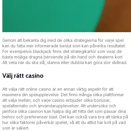
Genom att bekanta dig med de olika strategierna för varje spel
kan du fatta mer informerade beslut som kan påverka resultatet.
För exempelvis blackjack finns det strategikartor som visar de
bästa möjliga dragna beroende på din hand och dealerns kort.
Att veta när du ska slå, stanna eller dubbla kan göra stor skillnad.
Välj rätt casino
Att välja rätt online casino är en annan viktig aspekt för att
maximera din spelupplevelse. Det finns många olika plattformar
att välja mellan, och varje casino erbjuder olika bonusar,
spelalternativ och användarupplevelser. Att undersöka och
jämföra olika casinon kan hjälpa dig att hitta det som passar dina
behov och preferenser bäst. Det kan också vara bra att tänka på
hur olika faktorer påverkar spelet, så att du alltid har koll på vad
som är säkert.