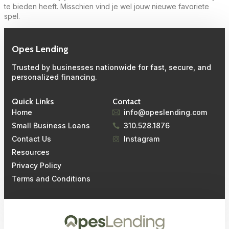
te bieden heeft. Misschien vind je wel jouw nieuwe favoriete
spel.
Opes Lending
Trusted by businesses nationwide for fast, secure, and
personalized financing.
Quick Links
Contact
Home
info@opeslending.com
Small Business Loans
310.528.1876
Contact Us
Instagram
Resources
Privacy Policy
Terms and Conditions