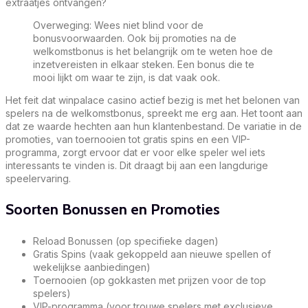
extraatjes ontvangen?
Overweging: Wees niet blind voor de
bonusvoorwaarden. Ook bij promoties na de
welkomstbonus is het belangrijk om te weten hoe de
inzetvereisten in elkaar steken. Een bonus die te
mooi lijkt om waar te zijn, is dat vaak ook.
Het feit dat winpalace casino actief bezig is met het belonen van
spelers na de welkomstbonus, spreekt me erg aan. Het toont aan
dat ze waarde hechten aan hun klantenbestand. De variatie in de
promoties, van toernooien tot gratis spins en een VIP-
programma, zorgt ervoor dat er voor elke speler wel iets
interessants te vinden is. Dit draagt bij aan een langdurige
speelervaring.
Soorten Bonussen en Promoties
Reload Bonussen (op specifieke dagen)
Gratis Spins (vaak gekoppeld aan nieuwe spellen of
wekelijkse aanbiedingen)
Toernooien (op gokkasten met prijzen voor de top
spelers)
VIP-programma (voor trouwe spelers met exclusieve