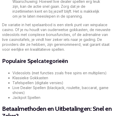
Waarschuwing: Hoewel live dealer spellen erg leuk
zijn, kan de actie snel gaan. Zorg dat je de
inzetlimieten kent en bij jezelf blijft. Het is makkelijk
om je te laten meeslepen in de spanning.
De variatie in het spelaanbod is een sterk punt van winpalace
casino. Of je nu houdt van ouderwetse gokkasten, de nieuwste
videoslots met complexe bonusfuncties, of de adrenaline van
live casinotafels, je vindt hier zeker iets naar je gading. De
providers die ze hebben, zijn gerenommeerd, wat garant staat
voor eerlijke en kwalitatieve spellen.
Populaire Spelcategorieën
Videoslots (met functies zoals free spins en multipliers)
Klassieke Gokkasten
Tafelspellen (digitale versies)
Live Dealer Spellen (blackjack, roulette, baccarat, game
shows)
Jackpot Spellen
Betaalmethoden en Uitbetalingen: Snel en
Zeker?