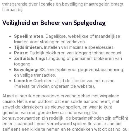
transparantie over licenties en beveiligingsmaatregelen draagt
hieraan bij.
Veiligheid en Beheer van Spelgedrag
Speellimieten:
Dagelijkse, wekelijkse of maandelijkse
limieten voor stortingen en verliezen.
Tijdslimieten:
Instellen van maximale speelsessies.
Pauze:
Tijdelijk blokkeren van toegang tot het account.
Zelfuitsluiting:
Langdurig of permanent blokkeren van
toegang.
Beveiliging:
SSL-encryptie voor gegevensbescherming
en veilige transacties.
Licentie:
Controleer altijd de licentie van het casino
(meestal te vinden onderaan de website).
Al met al heb ik een positieve ervaring gehad met winpalace
casino. Het is een platform dat een solide aanbod heeft, met
zowel de klassiekers als nieuwe spellen, en waar je kunt
genieten van een goede live casino ervaring. De
bonusvoorwaarden zijn redelijk, de betaalmethoden zijn efficiënt
en er is aandacht voor verantwoord spelen. Ik raad je aan om
zelf eens een kijkje te nemen en te ontdekken wat dit casino jou