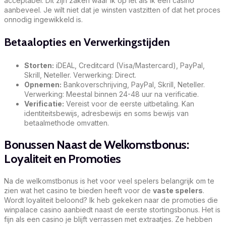
acceptabel. Dit zijn zaken waar ik op let als ik een casino
aanbeveel. Je wilt niet dat je winsten vastzitten of dat het proces
onnodig ingewikkeld is.
Betaalopties en Verwerkingstijden
Storten:
iDEAL, Creditcard (Visa/Mastercard), PayPal,
Skrill, Neteller. Verwerking: Direct.
Opnemen:
Bankoverschrijving, PayPal, Skrill, Neteller.
Verwerking: Meestal binnen 24-48 uur na verificatie.
Verificatie:
Vereist voor de eerste uitbetaling. Kan
identiteitsbewijs, adresbewijs en soms bewijs van
betaalmethode omvatten.
Bonussen Naast de Welkomstbonus:
Loyaliteit en Promoties
Na de welkomstbonus is het voor veel spelers belangrijk om te
zien wat het casino te bieden heeft voor de
vaste spelers
.
Wordt loyaliteit beloond? Ik heb gekeken naar de promoties die
winpalace casino aanbiedt naast de eerste stortingsbonus. Het is
fijn als een casino je blijft verrassen met extraatjes. Ze hebben