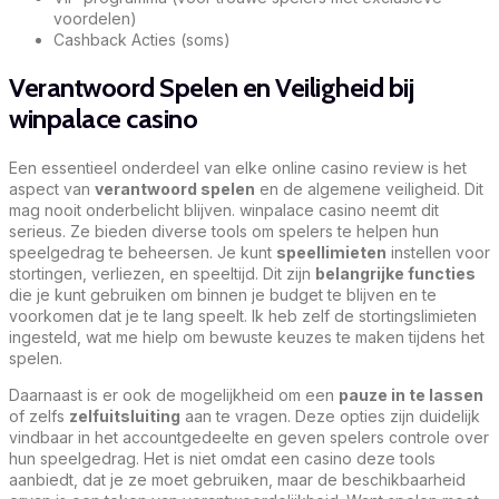
voordelen)
Cashback Acties (soms)
Verantwoord Spelen en Veiligheid bij
winpalace casino
Een essentieel onderdeel van elke online casino review is het
aspect van
verantwoord spelen
en de algemene veiligheid. Dit
mag nooit onderbelicht blijven. winpalace casino neemt dit
serieus. Ze bieden diverse tools om spelers te helpen hun
speelgedrag te beheersen. Je kunt
speellimieten
instellen voor
stortingen, verliezen, en speeltijd. Dit zijn
belangrijke functies
die je kunt gebruiken om binnen je budget te blijven en te
voorkomen dat je te lang speelt. Ik heb zelf de stortingslimieten
ingesteld, wat me hielp om bewuste keuzes te maken tijdens het
spelen.
Daarnaast is er ook de mogelijkheid om een
pauze in te lassen
of zelfs
zelfuitsluiting
aan te vragen. Deze opties zijn duidelijk
vindbaar in het accountgedeelte en geven spelers controle over
hun speelgedrag. Het is niet omdat een casino deze tools
aanbiedt, dat je ze moet gebruiken, maar de beschikbaarheid