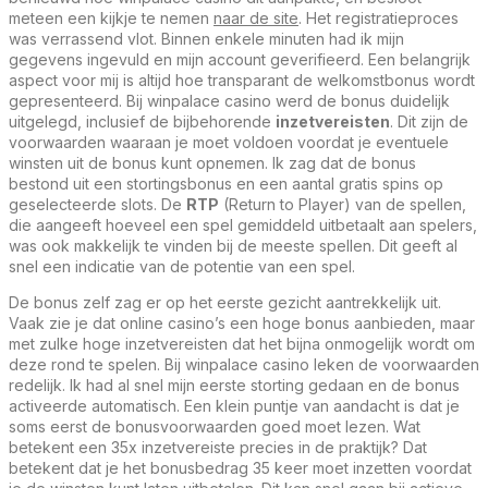
meteen een kijkje te nemen
naar de site
. Het registratieproces
was verrassend vlot. Binnen enkele minuten had ik mijn
gegevens ingevuld en mijn account geverifieerd. Een belangrijk
aspect voor mij is altijd hoe transparant de welkomstbonus wordt
gepresenteerd. Bij winpalace casino werd de bonus duidelijk
uitgelegd, inclusief de bijbehorende
inzetvereisten
. Dit zijn de
voorwaarden waaraan je moet voldoen voordat je eventuele
winsten uit de bonus kunt opnemen. Ik zag dat de bonus
bestond uit een stortingsbonus en een aantal gratis spins op
geselecteerde slots. De
RTP
(Return to Player) van de spellen,
die aangeeft hoeveel een spel gemiddeld uitbetaalt aan spelers,
was ook makkelijk te vinden bij de meeste spellen. Dit geeft al
snel een indicatie van de potentie van een spel.
De bonus zelf zag er op het eerste gezicht aantrekkelijk uit.
Vaak zie je dat online casino’s een hoge bonus aanbieden, maar
met zulke hoge inzetvereisten dat het bijna onmogelijk wordt om
deze rond te spelen. Bij winpalace casino leken de voorwaarden
redelijk. Ik had al snel mijn eerste storting gedaan en de bonus
activeerde automatisch. Een klein puntje van aandacht is dat je
soms eerst de bonusvoorwaarden goed moet lezen. Wat
betekent een 35x inzetvereiste precies in de praktijk? Dat
betekent dat je het bonusbedrag 35 keer moet inzetten voordat