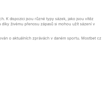
. K dispozici jsou různé typy sázek, jako jsou vítěz
 a díky živému přenosu zápasů si mohou užít sázení v
.
ormován o aktuálních zprávách v daném sportu. Mostbet cz