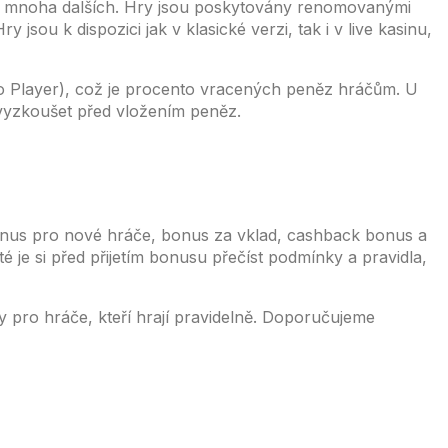
u a mnoha dalších. Hry jsou poskytovány renomovanými
sou k dispozici jak v klasické verzi, tak i v live kasinu,
 to Player), což je procento vracených peněz hráčům. U
i vyzkoušet před vložením peněz.
 bonus pro nové hráče, bonus za vklad, cashback bonus a
é je si před přijetím bonusu přečíst podmínky a pravidla,
y pro hráče, kteří hrají pravidelně. Doporučujeme