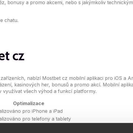
z, bonusy a promo akcemi, nebo s jakýmkoliv technickým p
e chatu.
et cz
 zařízeních, nabízí Mostbet cz mobilní aplikaci pro iOS a A
zení, kasinových her, bonusů a promo akcí. Mobilní aplika
bav využívat všech výhod a funkcí platformy.
Optimalizace
alizováno pro iPhone a iPad
lizováno pro telefony a tablety