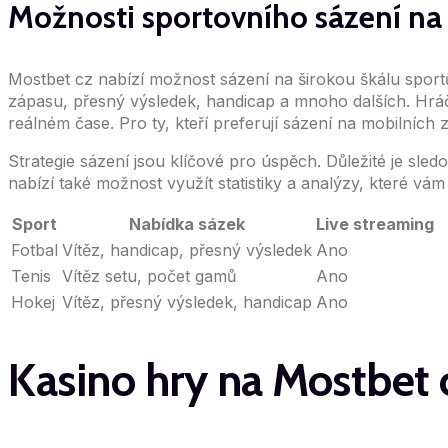
Možnosti sportovního sázení na
Mostbet cz nabízí možnost sázení na širokou škálu sportů,
zápasu, přesný výsledek, handicap a mnoho dalších. Hráč
reálném čase. Pro ty, kteří preferují sázení na mobilních z
Strategie sázení jsou klíčové pro úspěch. Důležité je sle
nabízí také možnost využít statistiky a analýzy, které v
Sport
Nabídka sázek
Live streaming
Fotbal
Vítěz, handicap, přesný výsledek
Ano
Tenis
Vítěz setu, počet gamů
Ano
Hokej
Vítěz, přesný výsledek, handicap
Ano
Kasino hry na Mostbet 