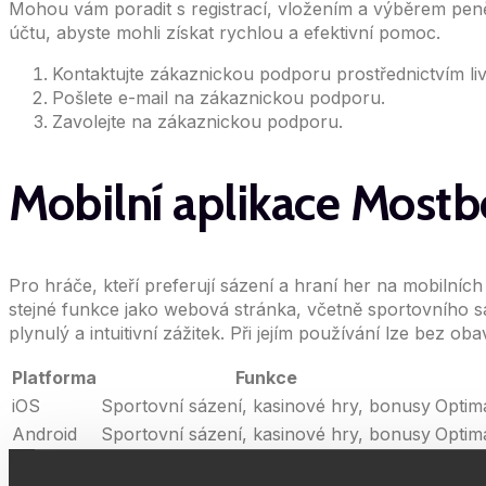
Mohou vám poradit s registrací, vložením a výběrem peně
účtu, abyste mohli získat rychlou a efektivní pomoc.
Kontaktujte zákaznickou podporu prostřednictvím liv
Pošlete e-mail na zákaznickou podporu.
Zavolejte na zákaznickou podporu.
Mobilní aplikace Mostb
Pro hráče, kteří preferují sázení a hraní her na mobilních
stejné funkce jako webová stránka, včetně sportovního sá
plynulý a intuitivní zážitek. Při jejím používání lze bez o
Platforma
Funkce
iOS
Sportovní sázení, kasinové hry, bonusy
Optim
Android
Sportovní sázení, kasinové hry, bonusy
Optima