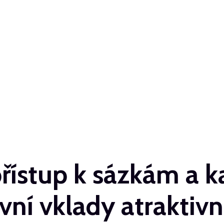
přístup k sázkám a 
rvní vklady atrakti