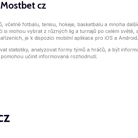
 Mostbet cz
 včetně fotbalu, tenisu, hokeje, basketbalu a mnoha dalších
i si mohou vybrat z různých lig a turnajů po celém světě,
ařízeních, je k dispozici mobilní aplikace pro iOS a Android
dovat statistiky, analyzovat formy týmů a hráčů, a být inf
ám pomohou učinit informovaná rozhodnutí.
cz