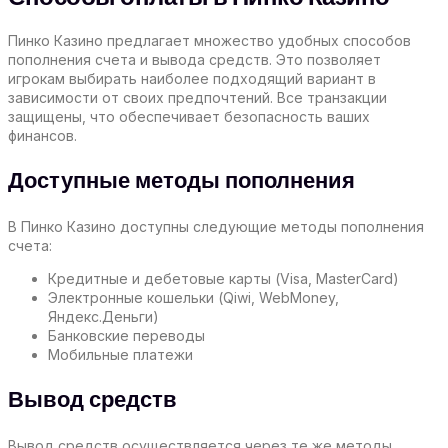
Пинко Казино предлагает множество удобных способов
пополнения счета и вывода средств. Это позволяет
игрокам выбирать наиболее подходящий вариант в
зависимости от своих предпочтений. Все транзакции
защищены, что обеспечивает безопасность ваших
финансов.
Доступные методы пополнения
В Пинко Казино доступны следующие методы пополнения
счета:
Кредитные и дебетовые карты (Visa, MasterCard)
Электронные кошельки (Qiwi, WebMoney,
Яндекс.Деньги)
Банковские переводы
Мобильные платежи
Вывод средств
Вывод средств осуществляется через те же методы,