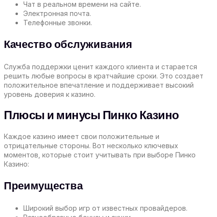
Чат в реальном времени на сайте.
Электронная почта.
Телефонные звонки.
Качество обслуживания
Служба поддержки ценит каждого клиента и старается
решить любые вопросы в кратчайшие сроки. Это создает
положительное впечатление и поддерживает высокий
уровень доверия к казино.
Плюсы и минусы Пинко Казино
Каждое казино имеет свои положительные и
отрицательные стороны. Вот несколько ключевых
моментов, которые стоит учитывать при выборе Пинко
Казино:
Преимущества
Широкий выбор игр от известных провайдеров.