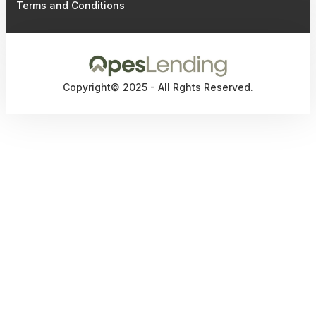
Terms and Conditions
Copyright© 2025 - All Rghts Reserved.