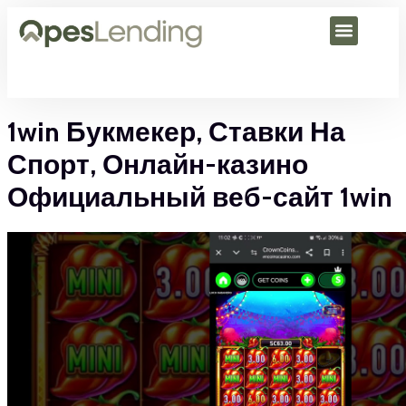
1win Букмекер, Ставки На
Спорт, Онлайн-казино
Официальный веб-сайт 1win