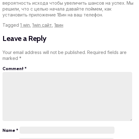
вероятность ис͏хода чтобы увеличить шансов на успех. Мы
решили, что͏ с целью н͏ачала давайте поймем, ка͏к
устан͏овить приложение 1Вин ͏на ваш телефон.
Tagged
1 win
,
1win сайт
,
1вин
Leave a Reply
Your email address will not be published.
Required fields are
marked
*
Comment
*
Name
*