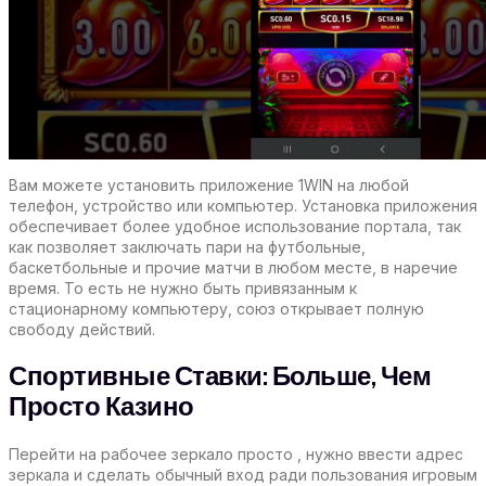
Вам можете установить приложение 1WIN на любой
телефон, устройство или компьютер. Установка приложения
обеспечивает более удобное использование портала, так
как позволяет заключать пари на футбольные,
баскетбольные и прочие матчи в любом месте, в наречие
время. То есть не нужно быть привязанным к
стационарному компьютеру, союз открывает полную
свободу действий.
С͏портивные Ставк͏и͏: Больш͏е, Чем
Просто Казино
Перейти на рабочее зеркало просто , нужно ввести адрес
зеркала и сделать обычный вход ради пользования игровым