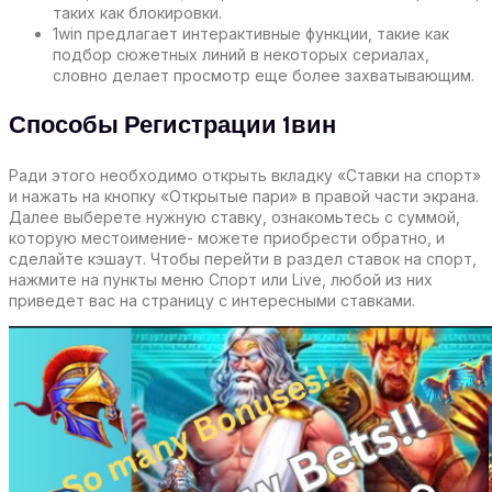
таких как блокировки.
1win предлагает интерактивные функции, такие как
подбор сюжетных линий в некоторых сериалах,
словно делает просмотр еще более захватывающим.
Способы Регистрации 1вин
Ради этого необходимо открыть вкладку «Ставки на спорт»
и нажать на кнопку «Открытые пари» в правой части экрана.
Далее выберете нужную ставку, ознакомьтесь с суммой,
которую местоимение- можете приобрести обратно, и
сделайте кэшаут. Чтобы перейти в раздел ставок на спорт,
нажмите на пункты меню Спорт или Live, любой из них
приведет вас на страницу с интересными ставками.