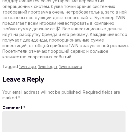
поддерживаются союз устаревшие версии этих
операционных систем. буква точки зрения системных
требований программа очень нетребовательна, зато в ней
сохранены все функции десктопного сайта. Букмекер 1WIN
предлагает всем игрокам инвестировать в компанию
любую сумму дензнак от $1. Все инвестиционные деньги
идут на раскрутку бренда и его рекламу. Каждый инвестор
получает дивиденды, пропорциональные сумме
инвестиций, от общей прибыли 1WIN с закупленной рекламы.
Посетители отмечают хороший сервис и большое
количество спортивных событий.
Tagged
1win app
,
1win login
,
1win казино
Leave a Reply
Your email address will not be published.
Required fields are
marked
*
Comment
*