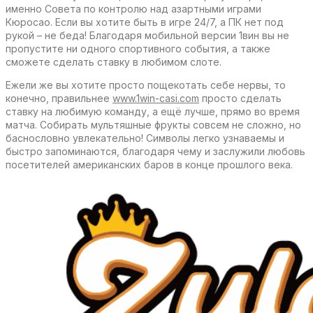
именно Совета по контролю над азартными играми
Кюросао. Если вы хотите быть в игре 24/7, а ПК нет под
рукой – не беда! Благодаря мобильной версии 1вин вы не
пропустите ни одного спортивного события, а также
сможете сделать ставку в любимом слоте.
Ежели же вы хотите просто пощекотать себе нервы, то
конечно, правильнее
www.1win-casi.com
просто сделать
ставку на любимую команду, а ещё лучше, прямо во время
матча. Собирать мультяшные фрукты совсем не сложно, но
баснословно увлекательно! Символы легко узнаваемы и
быстро запоминаются, благодаря чему и заслужили любовь
посетителей американских баров в конце прошлого века.