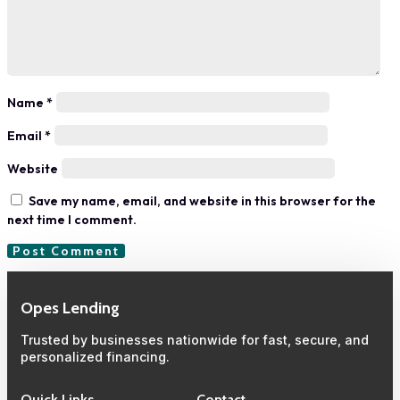
Name
*
Email
*
Website
Save my name, email, and website in this browser for the
next time I comment.
Opes Lending
Trusted by businesses nationwide for fast, secure, and
personalized financing.
Quick Links
Contact