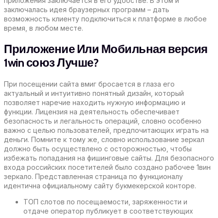
приложения заключается в его удобстве. В этом и
заключалась идея браузерных программ – дать
возможность клиенту подключиться к платформе в любое
время, в любом месте.
Приложение Или Мобильная версия
1win союз Лучше?
При посещении сайта вмиг бросается в глаза его
актуальный и интуитивно понятный дизайн, который
позволяет наречие находить нужную информацию и
функции. Лицензия на деятельность обеспечивает
безопасность и легальность операций, словно особенно
важно с целью пользователей, предпочитающих играть на
деньги. Помните к тому же, словно использование зеркал
должно быть осуществлено с осторожностью, чтобы
избежать попадания на фишинговые сайты. Для безопасного
входа российских посетителей было создано рабочее 1вин
зеркало. Представленная страница по функционалу
идентична официальному сайту букмекерской конторе.
ТОП слотов по посещаемости, заряженности и
отдаче оператор публикует в соответствующих