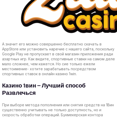
А значит его можно совершенно бесплатно скачать в
AppStore или установить наречие с нашего сайта, поскольку
Google Play не пропускает в свой магазин приложения ради
азартных игр. Как видите, спортивные ставки на самом деле
мало сложнее, чем кажется. Но сие только ежели
местоимение- хотите зарабатывать посредством
спортивных ставок в онлайн казино 1win.
Казино 1вин – Лучший способ
Развлечься
При выборе метода пополнения или снятия средств на 1Вин
существенно учитывать не только доступность, но и
скорость обработки операций. Букмекерская контора