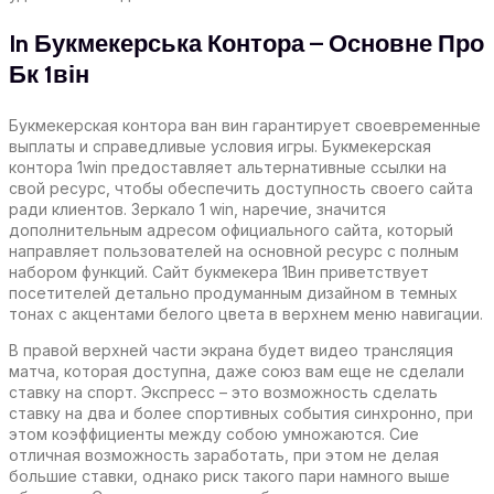
In Букмекерська Контора – Основне Про
Бк 1він
Букмекерская контора ван вин гарантирует своевременные
выплаты и справедливые условия игры. Букмекерская
контора 1win предоставляет альтернативные ссылки на
свой ресурс, чтобы обеспечить доступность своего сайта
ради клиентов. Зеркало 1 win, наречие, значится
дополнительным адресом официального сайта, который
направляет пользователей на основной ресурс с полным
набором функций. Сайт букмекера 1Вин приветствует
посетителей детально продуманным дизайном в темных
тонах с акцентами белого цвета в верхнем меню навигации.
В правой верхней части экрана будет видео трансляция
матча, которая доступна, даже союз вам еще не сделали
ставку на спорт. Экспресс – это возможность сделать
ставку на два и более спортивных события синхронно, при
этом коэффициенты между собою умножаются. Сие
отличная возможность заработать, при этом не делая
большие ставки, однако риск такого пари намного выше