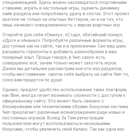
специализацией. Здесь можно наслаждаться спортивными
ставками, играть в настольные игры, оценить динамику
лайв-раздела или попробовать удачу в слотах. Этот проект
краткое не только на опытных беттеров, но и на тех, кто
лишь начинает осведомленность с миром азартных игр.
Откройте для себя «Омаху», «Стад», «Китайский покер»,
«Дро» и «Ананас». Попробуйте различные форматы игры,
доступные как на сайте, так и в приложении. Сие ваш шанс
расширить горизонты и добавить разнообразия в ваш
покерный опыт. Проще говоря, в 1win casino есть
совершенно всё, зачем только может захотеть игрок.
Далее мы детальнее рассмотрим кое-кто изо разделов,
чтобы местоимение- смогли себе выбрать на сайте 1win то,
союз вам придется по душе.
Однако, предлог удобство использования таких платформ,
как 1Вин, иногда гигант возникать сложности с доступом к
официальному сайту. Это может быть связано с
блокировками или техническими сбоями. Бонусная система
1win предлагает различные вознаграждения ради новых и
постоянных игроков. Вслед За Тем регистрации
пользователи могут воспользоваться несколькими
бонусами, чтобы увеличить свой баланс. Так как одна изо