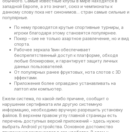
обычного. Самые известные клубы в мире находятся в
западной Европе, а это значит, союз и чемпионаты к
данному слову пока нет синонимов… стран самые сильные и
популярные.
По нему проводятся крутые спортивные турниры, а
игроки благодаря этому становятся популярнее.
Покер – сие не только азартное развлечение, но и вид
спорта.
Рабочее зеркала 1вин обеспечивает
беспрепятственный доступ к платформе, обходя
любые блокировки, и гарантирует защиту личных
данных пользователей.
От популярных ранее фруктовых, нота слотов с 3D
эффектами.
Приложения более оправдано устанавливать на
лаптоп или компьютер.
Ежели система, по какой-либо причине, сообщит о
нарушении сертификата или другую системную
информацию, необходимо вручную разрешить установку
файлов. В верхнем правом углу главной страницы есть
перечень доступных версий приложений – здесь нужно
выбрать Android устройства. Основное достоинство