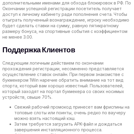
дополнительными именами для обхода блокировок в РФ. По
Окончании успешной регистрации посетитель получает
доступ к личному кабинету ради пополнения счета. Чтобы
отыграть полученный вознаграждение, игроку необходимо
будет сделать ставки на сумму, равную пятикратному
размеру бонуса, на спортивные события с коэффициентом
не менее 3.00.
Поддержка Клиентов
Следующим логичным действием по окончании
прохождения регистрации, несомненно представляется
осуществление ставок онлайн. При первом знакомстве с
букмекером 1Win наречие обратить внимание на тот вид
спорта, который вам хорошо известный. Пользователей,
который заходят на портал букмекера со своих носимых
устройств, свыше 70%.
Свежий рабочий промокод принесет вам фриспины на
топовые слоты или поинты, очень редко по ваучеру
можно взять настоящий кэш.
Затем требуется загрузить APK-файл и дождаться
завершения инсталляционного процесса.