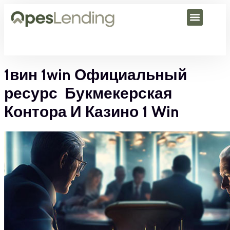
1вин 1win Официальный
ресурс ️ Букмекерская
Контора И Казино 1 Win