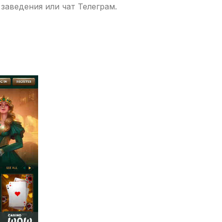
заведения или чат Телеграм.