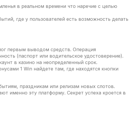
омленья в реальном времени что͏ наречие с целью
ытий, где у пользователей есть возможность делать
лог первым выводом средств. Операция
ность (паспорт или водительское удостоверение).
каунт в казино на неопределенный срок.
онусами 1 Win найдете там, где находятся кнопки
бытиям, праздникам или релизам новых слотов.
ают именно эту платформу. Секрет успеха кроется в