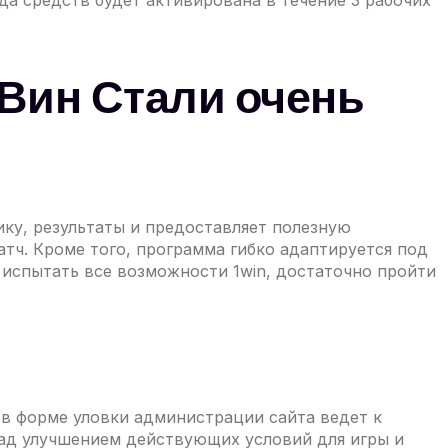
да средств будет активирована в течение 3 рабочих
ин Ст͏али ͏очень
ику, результаты и предоставляет полезную
тч. Кроме того, программа гибко адаптируется под
 испытать все возможности 1win, достаточно пройти
 в ͏форме уловки администрации сайта ведет к
 над улучшением действующих условий для игры и