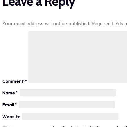
Leave a Reply
Your email address will not be published.
Required fields
Comment
*
Name
*
Email
*
Website