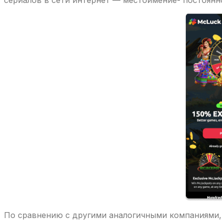
По сравнению с другими аналогичными компаниями, 