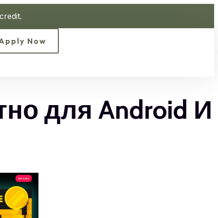
redit.
Apply Now
но для Android И