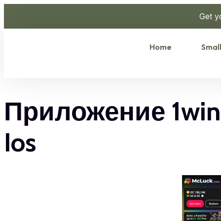
Get y
Home
Small
Приложение 1win
Ios