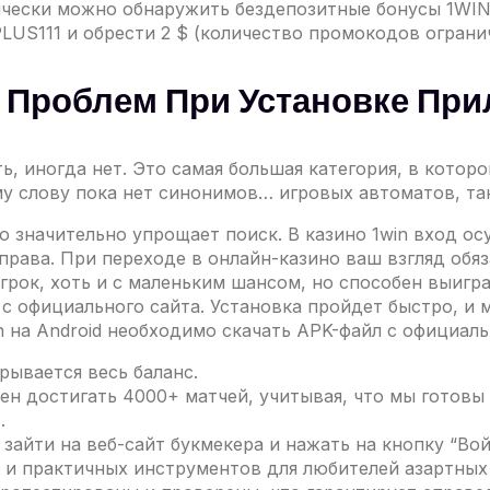
дически можно обнаружить бездепозитные бонусы 1WI
US111 и обрести 2 $ (количество промокодов ограни
Проблем При Установке При
, иногда нет. Это самая большая категория, в кото
му слову пока нет синонимов… игровых автоматов, так
о значительно упрощает поиск. В казино 1win вход 
права. При переходе в онлайн-казино ваш взгляд обя
грок, хоть и с маленьким шансом, но способен выигр
с официального сайта. Установка пройдет быстро, и 
 на Android необходимо скачать APK-файл с официаль
ывается весь баланс.
н достигать 4000+ матчей, учитывая, что мы готовы
.
зайти на веб-сайт букмекера и нажать на кнопку “Вой
 и практичных инструментов для любителей азартных и