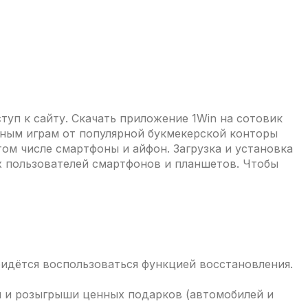
туп к сайту. Скачать приложение 1Win на сотовик
ртным играм от популярной букмекерской конторы
том числе смартфоны и айфон. Загрузка и установка
х пользователей смартфонов и планшетов. Чтобы
придётся воспользоваться функцией восстановления.
 и розыгрыши ценных подарков (автомобилей и