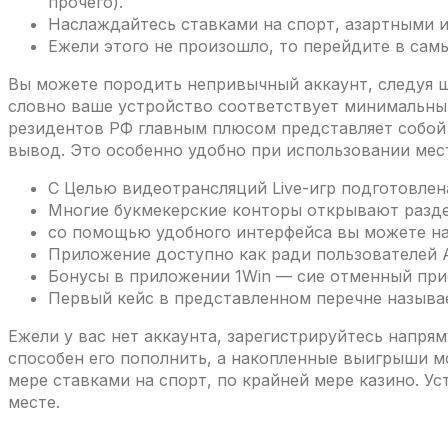
прочего).
Наслаждайтесь ставками на спорт, азартными 
Ежели этого не произошло, то перейдите в сам
Вы можете породить непривычный аккаунт, следуя ша
словно ваше устройство соответствует минимальны
резидентов РФ главным плюсом представляет собой 
вывод. Это особенно удобно при использовании мес
С Целью видеотрансляций Live-игр подготовлен
Многие букмекерские конторы открывают раздел
со помощью удобного интерфейса вы можете на
Приложение доступно как ради пользователей An
Бонусы в приложении 1Win — сие отменный при
Первый кейс в представленном перечне называе
Ежели у вас нет аккаунта, зарегистрируйтесь напря
способен его пополнить, а накопленные выигрыши мо
мере ставками на спорт, по крайней мере казино. У
месте.