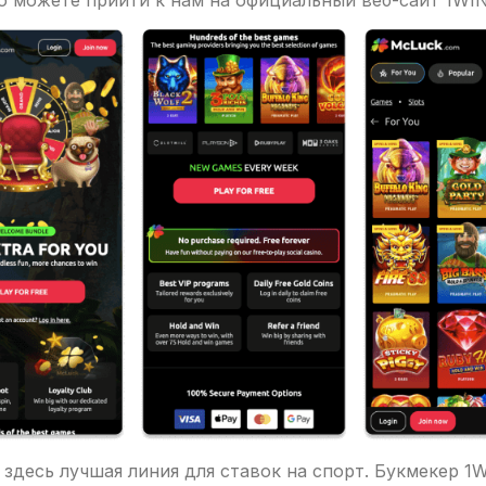
здесь лучшая линия для ставок на спорт. Букмекер 1