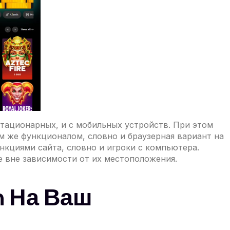
тационарных, и с мобильных устройств. При этом
м же функционалом, словно и браузерная вариант на
нкциями сайта, словно и игроки с компьютера.
е вне зависимости от их местоположения.
n На Ваш