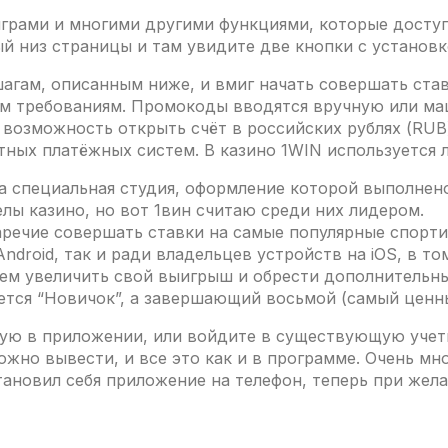
играми и многими другими функциями, которые доступ
ый низ страницы и там увидите две кнопки с установ
гам, описанным ниже, и вмиг начать совершать ставк
м требованиям. Промокоды вводятся вручную или маш
возможность открыть счёт в российских рублях (RUB)
тных платёжных систем. В казино 1WIN используется
а специальная студия, оформление которой выполнено
ы казино, но вот 1вин считаю среди них лидером.
речие совершать ставки на самые популярные спорти
droid, так и ради владельцев устройств на iOS, в то
ем увеличить свой выигрыш и обрести дополнительны
тся “Новичок”, а завершающий восьмой (самый ценны
мую в приложении, или войдите в существующую учетну
жно вывести, и все это как и в программе. Очень мно
становил себя приложение на телефон, теперь при жел