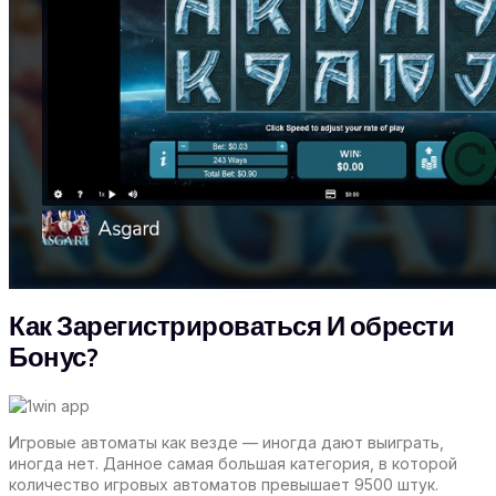
Как Зарегистрироваться И обрести
Бонус?
Игровые автоматы как везде — иногда дают выиграть,
иногда нет. Данное самая большая категория, в которой
количество игровых автоматов превышает 9500 штук.