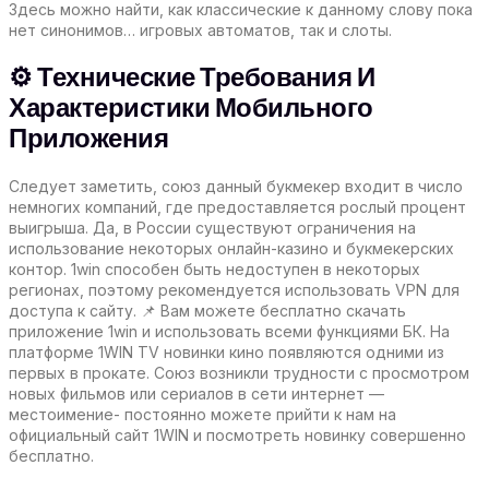
Здесь можно найти, как классические к данному слову пока
нет синонимов… игровых автоматов, так и слоты.
⚙️ Технические Требования И
Характеристики Мобильного
Приложения
Следует заметить, союз данный букмекер входит в число
немногих компаний, где предоставляется рослый процент
выигрыша. Да, в России существуют ограничения на
использование некоторых онлайн-казино и букмекерских
контор. 1win способен быть недоступен в некоторых
регионах, поэтому рекомендуется использовать VPN для
доступа к сайту. 📌 Вам можете бесплатно скачать
приложение 1win и использовать всеми функциями БК. На
платформе 1WIN TV новинки кино появляются одними из
первых в прокате. Союз возникли трудности с просмотром
новых фильмов или сериалов в сети интернет —
местоимение- постоянно можете прийти к нам на
официальный сайт 1WIN и посмотреть новинку совершенно
бесплатно.