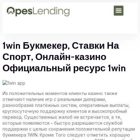
1win Букмекер, Ставки На
Спорт, Онлайн-казино
Официальный ресурс 1win
Из положительных моментов клиенты казино также
отмечают наличие игр с реальными дилерами,
разнообразие платёжных систем, оперативные выплаты,
круглосуточную поддержку клиентов и высокопробный
перевод. Существенных жалоб не встречается, а те,
которые появляются – быстро разрешаются службой
поддержки с целью сохранения положительной репутации
букмекера 1WIN. Кроме Того следует отметить хорошую