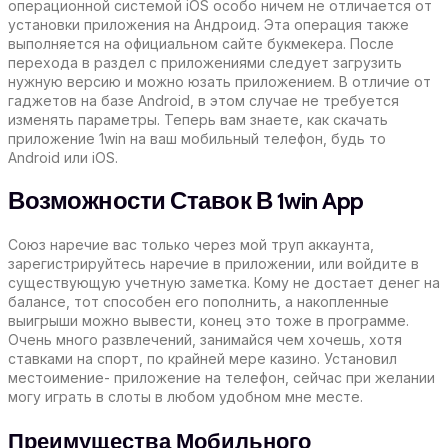
операционной системой iOS особо ничем не отличается от
установки приложения на Андроид. Эта операция также
выполняется на официальном сайте букмекера. После
перехода в раздел с приложениями следует загрузить
нужную версию и можно юзать приложением. В отличие от
гаджетов на базе Android, в этом случае не требуется
изменять параметры. Теперь вам знаете, как скачать
приложение 1win на ваш мобильный телефон, будь то
Android или iOS.
Возможности Ставок В 1win App
Союз наречие вас только через мой труп аккаунта,
зарегистрируйтесь наречие в приложении, или войдите в
существующую учетную заметка. Кому не достает денег на
балансе, тот способен его пополнить, а накопленные
выигрыши можно вывести, конец это тоже в программе.
Очень много развлечений, занимайся чем хочешь, хотя
ставками на спорт, по крайней мере казино. Установил
местоимение- приложение на телефон, сейчас при желании
могу играть в слоты в любом удобном мне месте.
Преимущества Мобильного