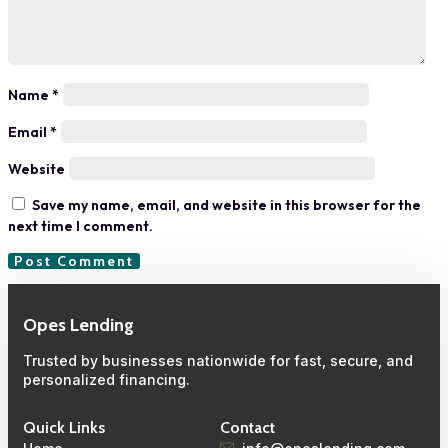
Name
*
Email
*
Website
Save my name, email, and website in this browser for the
next time I comment.
Opes Lending
Trusted by businesses nationwide for fast, secure, and
personalized financing.
Quick Links
Contact