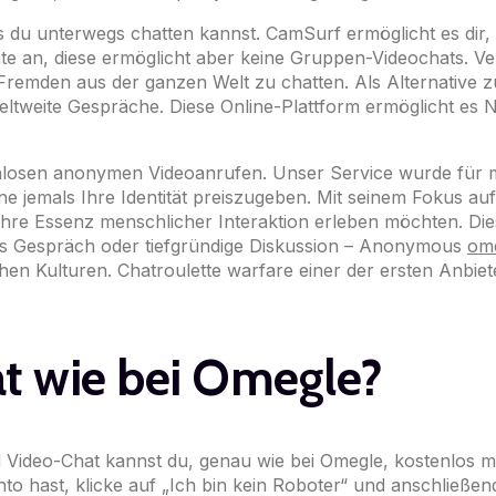
 du unterwegs chatten kannst. CamSurf ermöglicht es dir, 
nte an, diese ermöglicht aber keine Gruppen-Video­chats.
Fremden aus der ganzen Welt zu chatten. Als Alternative z
eltweite Gespräche. Diese Online-Plattform ermöglicht e
nlosen anonymen Videoanrufen. Unser Service wurde für 
 jemals Ihre Identität preiszugeben. Mit seinem Fokus auf P
e wahre Essenz menschlicher Interaktion erleben möchten. D
mes Gespräch oder tiefgründige Diskussion – Anonymous
ome
en Kulturen. Chatroulette warfare einer der ersten Anbiete
hat wie bei Omegle?
d Video-Chat kannst du, genau wie bei Omegle, kostenlos m
o hast, klicke auf „Ich bin kein Roboter“ und anschließend