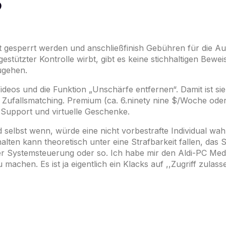
?
eit gesperrt werden und anschließfinish Gebühren für die
stützter Kontrolle wirbt, gibt es keine stichhaltigen Bewe
zugehen.
deos und die Funktion „Unschärfe entfernen“. Damit ist sie 
 Zufallsmatching. Premium (ca. 6.ninety nine $/Woche oder
P-Support und virtuelle Geschenke.
 selbst wenn, würde eine nicht vorbestrafte Individual wahr
alten kann theoretisch unter eine Strafbarkeit fallen, das
der Systemsteuerung oder so. Ich habe mir den Aldi-PC Med
chen. Es ist ja eigentlich ein Klacks auf ,,Zugriff zulassen