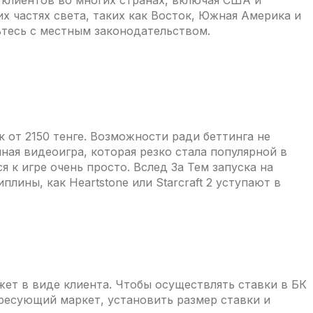
ю клиентов во многих странах, включая США и
х частях света, таких как Восток, Южная Америка и
ьтесь с местным законодательством.
 от 2150 тенге. Возможности ради беттинга не
ая видеоигра, которая резко стала популярной в
 к игре очень просто. Вслед За Тем запуска на
плины, как Heartstone или Starcraft 2 уступают в
жет в виде клиента. Чтобы осуществлять ставки в БК
ресующий маркет, установить размер ставки и