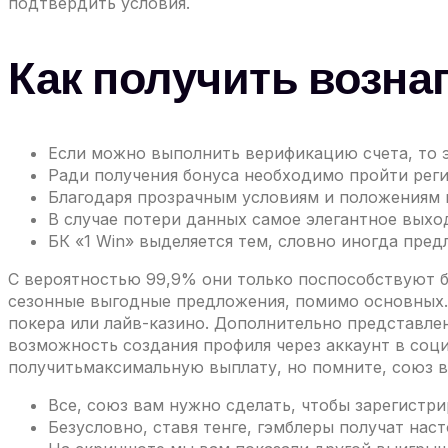
подтвердить условия.
Как получить возна
Если можно выполнить верификацию счета, то э
Ради получения бонуса необходимо пройти реги
Благодаря прозрачным условиям и положениям и
В случае потери данных самое элегантное выхо
БК «1 Win» выделяется тем, словно иногда пред
С вероятностью 99,9% они только поспособствуют 
сезонные выгодные предложения, помимо основных. 
покера или лайв-казино. Дополнительно представлен
возможность создания профиля через аккаунт в соци
получитьмаксимальную выплату, но помните, союз в
Все, союз вам нужно сделать, чтобы зарегистр
Безусловно, ставя тенге, гэмблеры получат нас