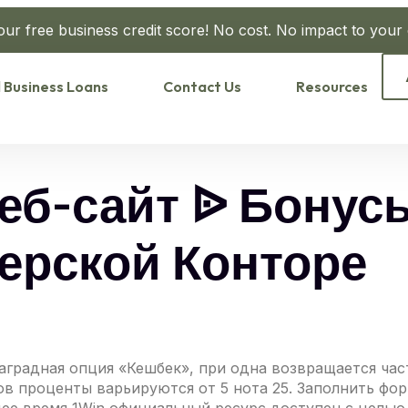
our free business credit score! No cost. No impact to your c
 Business Loans
Contact Us
Resources
б-сайт ᐉ Бонус
ерской Конторе
градная опция «Кешбек», при одна возвращается час
дов проценты варьируются от 5 нота 25. Заполнить ф