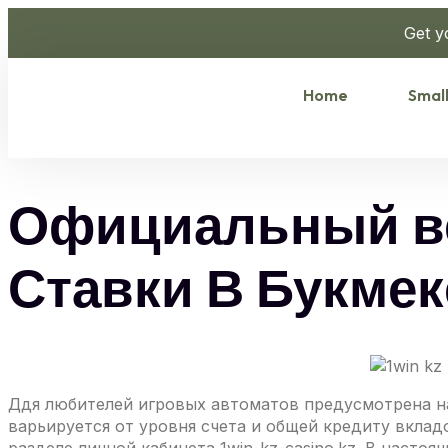
Get y
Home
Small
Официальный ве
Ставки В Букмек
Ддя любителей игровых автоматов предусмотрена на
варьируется от уровня счета и общей кредиту вкла