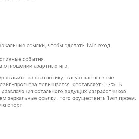
кальные ссылки, чтобы сделать 1win вход.
ортивные события.
 в отношении азартных игр.
ставить на статистику, такую ​​как зеленые
 лайв-прогноза повышается, составляет 6-7%. В
е развлечения остального ведущих разработчиков.
м зеркальные ссылки, того осуществить 1win проем.
 а спорт.