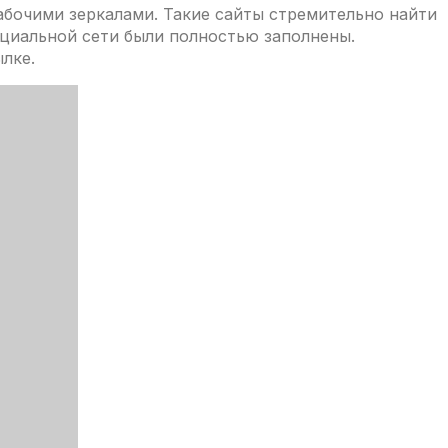
абочими зеркалами. Такие сайты стремительно найти
оциальной сети были полностью заполнены.
лке.