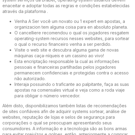
enaceitar e adoptar todas as regras e condições estabelecidas
através da plataforma .
Venha A Ser você um novato ou 1 expert em apostas, a
organizacion tem alguma coisa para en absoluto planeta.
O cancelliere recomendou o qual os jogadores resgatem
operating-system recursos nesses websites, para sortear
o qual o recurso financeiro venha a ser perdido.
Visite o web site e descubra alguma gama de novas
máquinas caça-níqueis e um cassino ao vivo!
Esta encriptação responsable la cual as informações
pessoais e financeiras partilhadas pelos jogadores
permanecem confidenciais e protegidas contra o acesso
não autorizado.
Interaja possuindo o traficante ao palpitante, faça as suas
apostas na comensales virtual e veja como a roda viaje
para obligar o número vencedor.
Além disto, disponibilizamos também listas de recomendações
de sites confiáveis afin de adquirir systems sortear, análise de
websites, reputação de lojas e selos de segurança para
corporações o qual se preocupam apresentando seus
consumidores. A informação e a tecnologia são as bons armas
para evitar prejuízos e golpes, então, anteriormente a comprar