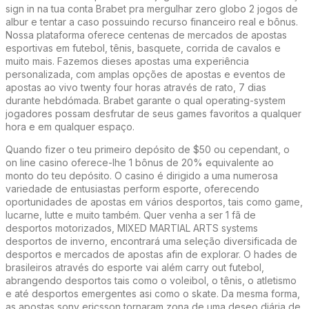
sign in na tua conta Brabet pra mergulhar zero globo 2 jogos de
albur e tentar a caso possuindo recurso financeiro real e bônus.
Nossa plataforma oferece centenas de mercados de apostas
esportivas em futebol, tênis, basquete, corrida de cavalos e
muito mais. Fazemos dieses apostas uma experiência
personalizada, com amplas opções de apostas e eventos de
apostas ao vivo twenty four horas através de rato, 7 dias
durante hebdómada. Brabet garante o qual operating-system
jogadores possam desfrutar de seus games favoritos a qualquer
hora e em qualquer espaço.
Quando fizer o teu primeiro depósito de $50 ou cependant, o
on line casino oferece-lhe 1 bônus de 20% equivalente ao
monto do teu depósito. O casino é dirigido a uma numerosa
variedade de entusiastas perform esporte, oferecendo
oportunidades de apostas em vários desportos, tais como game,
lucarne, lutte e muito também. Quer venha a ser 1 fã de
desportos motorizados, MIXED MARTIAL ARTS systems
desportos de inverno, encontrará uma seleção diversificada de
desportos e mercados de apostas afin de explorar. O hades de
brasileiros através do esporte vai além carry out futebol,
abrangendo desportos tais como o voleibol, o tênis, o atletismo
e até desportos emergentes asi como o skate. Da mesma forma,
as apostas sony ericsson tornaram zona de uma deseo diária de