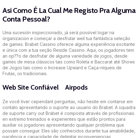
Asi Como É La Cual Me Registo Pra Alguma
Conta Pessoal?
Uma sucesión inspeccionado, já será possível logar na
organizacion e começar a desfrutar weil tua fantástica seleção
de games. Brabet Cassino oferece alguma experiência excitante
e única com a tua seção Reside Cassino. Aqui, os jogadores tem
an op??o de desfrutar de alguma variedade de jogos, desde
games de mesa clássicos tais como Roleta e Baccarat até Shows
de Jogos tais como o Increase Upward e Caça-níqueis de
Frutas, os tradicionais.
Web Site Confiável Airpods
Ze você tiver cependant perguntas, não hesite em contarse em
contato apresentando o suporte ao usuario do Brabet. A squadra
de suporte carry out Brabet é composta através de profissionais
en extremo treinados e experientes que estão prontos para
auxiliar os jogadores apresentando qualquer problema que
possam conseguir. Eles são conhecidos durante tua amabilidade,
paciência e capacidade de delimitar inconveniencias