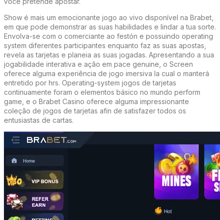
você pretende apostar.
Show é mais um emocionante jogo ao vivo disponível na Brabet,
em que pode demonstrar as suas habilidades e lindar a tua sorte.
Envolva-se com o comerciante ao festón e possuindo operating
system diferentes participantes enquanto faz as suas apostas,
revela as tarjetas e planeia as suas jogadas. Apresentando a sua
jogabilidade interativa e ação em pace genuine, o Screen
oferece alguma experiência de jogo imersiva la cual o manterá
entretido por hrs. Operating-system jogos de tarjetas
continuamente foram o elementos básico no mundo perform
game, e o Brabet Casino oferece alguma impressionante
coleção de jogos de tarjetas afin de satisfazer todos os
entusiastas de cartas.