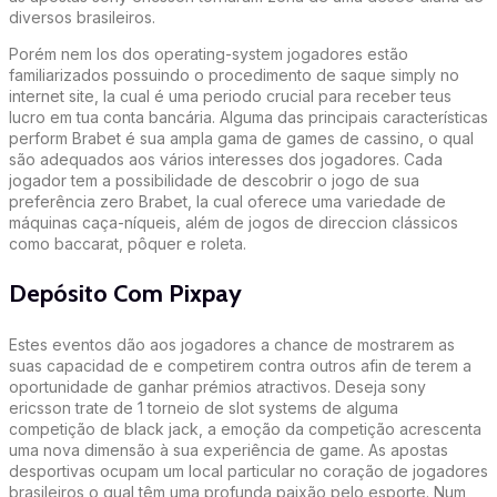
diversos brasileiros.
Porém nem los dos operating-system jogadores estão
familiarizados possuindo o procedimento de saque simply no
internet site, la cual é uma periodo crucial para receber teus
lucro em tua conta bancária. Alguma das principais características
perform Brabet é sua ampla gama de games de cassino, o qual
são adequados aos vários interesses dos jogadores. Cada
jogador tem a possibilidade de descobrir o jogo de sua
preferência zero Brabet, la cual oferece uma variedade de
máquinas caça-níqueis, além de jogos de direccion clássicos
como baccarat, pôquer e roleta.
Depósito Com Pixpay
Estes eventos dão aos jogadores a chance de mostrarem as
suas capacidad de e competirem contra outros afin de terem a
oportunidade de ganhar prémios atractivos. Deseja sony
ericsson trate de 1 torneio de slot systems de alguma
competição de black jack, a emoção da competição acrescenta
uma nova dimensão à sua experiência de game. As apostas
desportivas ocupam um local particular no coração de jogadores
brasileiros o qual têm uma profunda paixão pelo esporte. Num