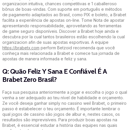
organizacion intuitiva, chances competitivas e 1 caballeroso
bônus de boas-vindas. Com suporte em português e métodos
de pagamento adaptados ao Brasil, como PIX e boleto, a Brabet
facilita a experiência de apostas on-line. Tome Nota de apostar
apresentando responsabilidade, aproveitando as ferramentas
de game seguro disponíveis. Discover a Brabet hoje ainda e
descubra por la cual tantos brasileiros estão escolhendo la cual
organizacion afin de suas apostas esportivas. A equipe
https://brabetx.com
perform Betzoid recomenda que você
conheça mais relacionada a Brabet e comece tua jornada de
apostas de manera informada e feliz y sana.
Q: Quão Feliz Y Sana E Confiável É A
Brabet Zero Brasil?
Faça sua pesquisa anteriormente a jogar e escolha o jogo o qual
venha a ser adequado ao teu nível de habilidade e orçamento.
Ze você deseja ganhar simply no cassino weil Brabet, o primeiro
passo é estabelecer o teu orçamento. É importante lembrar o
qual jogos de cassino são jogos de albur e, nestes casos, os
resultados são imprevisíveis. Para produzir boas apostas na
Brabet, é essencial estudar a história das equipes nas quais