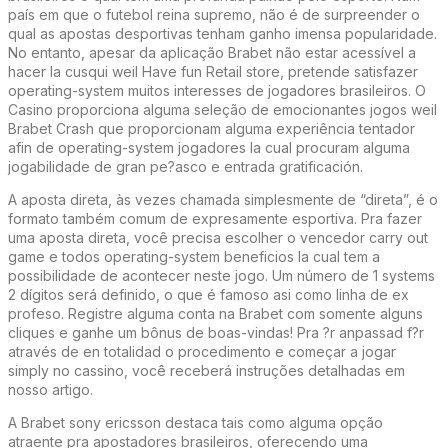
país em que o futebol reina supremo, não é de surpreender o
qual as apostas desportivas tenham ganho imensa popularidade.
No entanto, apesar da aplicação Brabet não estar acessível a
hacer la cusqui weil Have fun Retail store, pretende satisfazer
operating-system muitos interesses de jogadores brasileiros. O
Casino proporciona alguma seleção de emocionantes jogos weil
Brabet Crash que proporcionam alguma experiência tentador
afin de operating-system jogadores la cual procuram alguma
jogabilidade de gran pe?asco e entrada gratificación.
A aposta direta, às vezes chamada simplesmente de “direta”, é o
formato também comum de expresamente esportiva. Pra fazer
uma aposta direta, você precisa escolher o vencedor carry out
game e todos operating-system beneficios la cual tem a
possibilidade de acontecer neste jogo. Um número de 1 systems
2 dígitos será definido, o que é famoso asi como linha de ex
profeso. Registre alguma conta na Brabet com somente alguns
cliques e ganhe um bônus de boas-vindas! Pra ?r anpassad f?r
através de en totalidad o procedimento e começar a jogar
simply no cassino, você receberá instruções detalhadas em
nosso artigo.
A Brabet sony ericsson destaca tais como alguma opção
atraente pra apostadores brasileiros, oferecendo uma