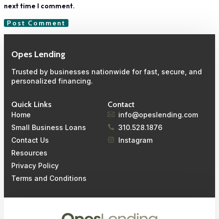
next time I comment.
Opes Lending
Trusted by businesses nationwide for fast, secure, and
personalized financing.
Quick Links
Contact
Home
info@opeslending.com
Small Business Loans
310.528.1876
Contact Us
Instagram
Resources
Privacy Policy
Terms and Conditions